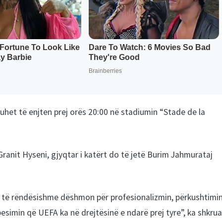
luhet të enjten prej orës 20:00 në stadiumin “Stade de la
ranit Hyseni, gjyqtar i katërt do të jetë Burim Jahmurataj
q të rëndësishme dëshmon për profesionalizmin, përkushtimi
esimin që UEFA ka në drejtësinë e ndarë prej tyre”, ka shkrua