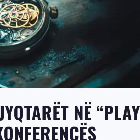
JYQTARËT NË “PLAY
 KONFERENCËS