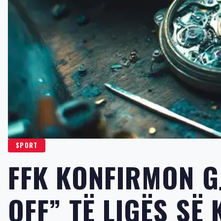
SPORT
FFK KONFIRMON G
OFF” TË LIGËS SË