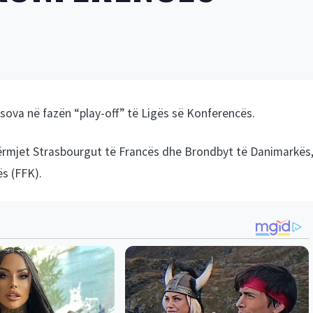
sova në fazën “play-off” të Ligës së Konferencës.
dërmjet Strasbourgut të Francës dhe Brondbyt të Danimarkës
ës (FFK).