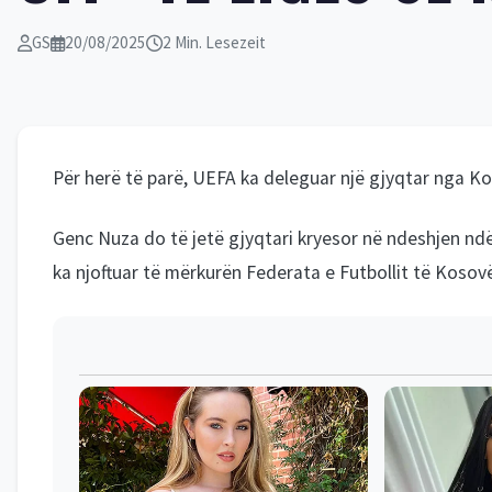
GS
20/08/2025
2 Min. Lesezeit
Për herë të parë, UEFA ka deleguar një gjyqtar nga Ko
Genc Nuza do të jetë gjyqtari kryesor në ndeshjen n
ka njoftuar të mërkurën Federata e Futbollit të Kosov