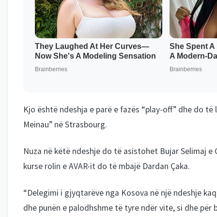
Kjo është ndeshja e parë e fazës “play-off” dhe do të 
Meinau” në Strasbourg.
Nuza në këtë ndeshje do të asistohet Bujar Selimaj e G
kurse rolin e AVAR-it do të mbajë Dardan Çaka.
“Delegimi i gjyqtarëve nga Kosova në një ndeshje ka
dhe punën e palodhshme të tyre ndër vite, si dhe për b