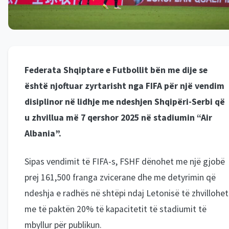
Federata Shqiptare e Futbollit bën me dije se
është njoftuar zyrtarisht nga FIFA për një vendim
disiplinor në lidhje me ndeshjen Shqipëri-Serbi që
u zhvillua më 7 qershor 2025 në stadiumin “Air
Albania”.
Sipas vendimit të FIFA-s, FSHF dënohet me një gjobë
prej 161,500 franga zvicerane dhe me detyrimin që
ndeshja e radhës në shtëpi ndaj Letonisë të zhvillohet
me të paktën 20% të kapacitetit të stadiumit të
mbyllur për publikun.