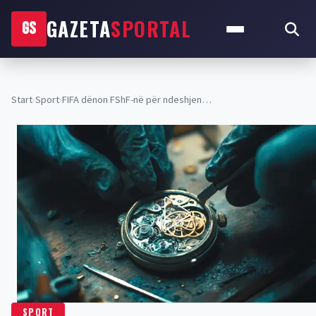
GAZETA
SPORTAL
GS
Start
›
Sport
›
FIFA dënon FShF-në për ndeshjen…
SPORT