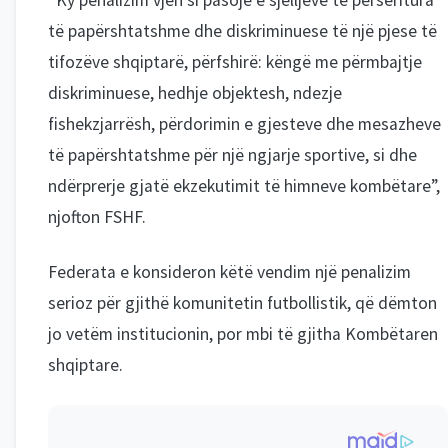
“Ky penalizim vjen si pasojë e sjelljeve të përsëritura
të papërshtatshme dhe diskriminuese të një pjese të
tifozëve shqiptarë, përfshirë: këngë me përmbajtje
diskriminuese, hedhje objektesh, ndezje
fishekzjarrësh, përdorimin e gjesteve dhe mesazheve
të papërshtatshme për një ngjarje sportive, si dhe
ndërprerje gjatë ekzekutimit të himneve kombëtare”,
njofton FSHF.
Federata e konsideron këtë vendim një penalizim
serioz për gjithë komunitetin futbollistik, që dëmton
jo vetëm institucionin, por mbi të gjitha Kombëtaren
shqiptare.