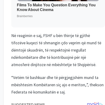
Në reagimin e saj, FSHF u bën thirrje të gjithë
tifozëve kuqezi të shmangin çdo veprim që mund të
dëmtojë skuadrën, të respektojnë rregullat
ndërkombëtare dhe të kontribuojnë për një
atmosferë dinjitoze në mbështetje të Shqipërisë.
“Vetëm të bashkuar dhe të përgjegjshëm mund ta
mbështesim Kombëtaren siç ajo e meriton,.”, thekson
Federata në komunikatën e saj.