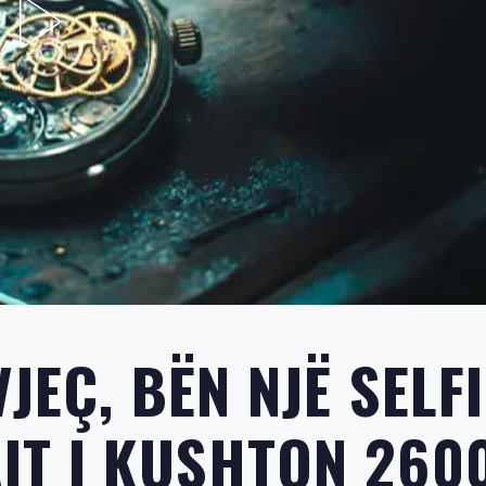
JEÇ, BËN NJË SELFI
IT I KUSHTON 260