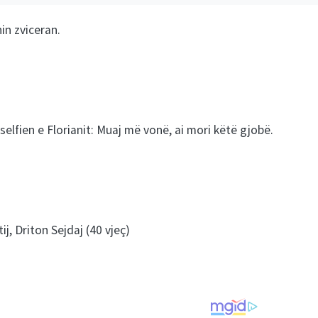
nin zviceran.
 selfien e Florianit: Muaj më vonë, ai mori këtë gjobë.
ij, Driton Sejdaj (40 vjeç)