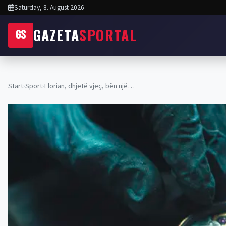
Saturday, 8. August 2026
GAZETA
SPORTAL
GS
Start
›
Sport
›
Florian, dhjetë vjeç, bën një…