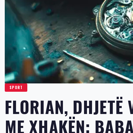
SPORT
FLORIAN, DHJETË V
ME XHAKËN: BABA