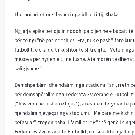
Floriani pritet me dashuri nga idhulli i tij, Xhaka.
Ngjarja epike për djalin ndodhi pa dijeninë e babait të t
për të ngrënë pas ndeshjes. Pra, nuk e pashë fare kur 
futbollit, e cila do t’i kushtonte shtrenjtë. “Vetëm nga
mësova për hyrjen e tij në fushë. Ata morën të dhënat 
paligjshme.”
Dëmshpërblimi dhe ndalimi nga stadiumi Tani, rreth pe
për dëmshpërblim nga Federata Zvicerane e Futbollit: Pë
(“Invazion në fushën e lojës”), ai është i detyruar të 
një ndalim njëvjeçar nga stadiumi. “Më parë më kishin
befasuar”, tregon babai i familjes. “Për të qenë i sinqe
Federatës Zvicerane të Futbollit, e cila është mjaft e p