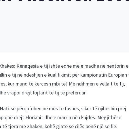
it Xhakës: Kënaqësia e tij ishte edhe më e madhe në nëntorin e
llin e tij në ndeshjen e kualifikimit për kampionatin Europian 
ës, kur mund të kërcesh mbi të? Me ndihmën e vëllait të tij,
 vrapoi drejt lojtarit të tij të preferuar.
Nati-së përqafohen në mes të fushës, sikur të njiheshin prej
apojnë drejt Florianit dhe e marrin nën kujdes. Megjithëse
da të tjera me Xhakën, kohë gjatë së cilës bënë një selfie.