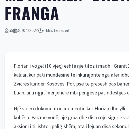
FRANGA
GS
30/04/2024
3 Min. Lesezeit
Florian i vogël (10 vjeç) është një tifoz i madh i Gran
kaluar, kur pati mundësinë të inkurajonte nga afër idhu
Zvicrës kundër Kosovës. Por, pse të presësh pas barier
Luan, ai u ngjit menjëherë mbi pengesë pas ndeshjes dhe
Një video dokumenton momentin kur Florian dhe ylli i 
kohësh. Pak më vonë, një grua dhe disa roje sigurie vr
aksioni i tij ishte i paligjshëm, ata i lejuan disa sekon