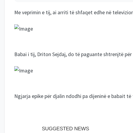
Me veprimin e tij, ai arriti të shfaqet edhe në televizio
Babai i tij, Driton Sejdaj, do të paguante shtrenjtë për
Ngjarja epike për djalin ndodhi pa dijeninë e babait të t