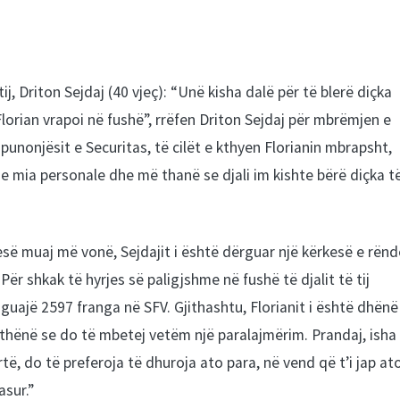
ij, Driton Sejdaj (40 vjeç): “Unë kisha dalë për të blerë diçka
Florian vrapoi në fushë”, rrëfen Driton Sejdaj për mbrëmjen e
 punonjësit e Securitas, të cilët e kthyen Florianin mbrapsht,
e mia personale dhe më thanë se djali im kishte bërë diçka t
së muaj më vonë, Sejdajit i është dërguar një kërkesë e rënd
r shkak të hyrjes së paligjshme në fushë të djalit të tij
paguajë 2597 franga në SFV. Gjithashtu, Florianit i është dhënë
 thënë se do të mbetej vetëm një paralajmërim. Prandaj, isha 
rtë, do të preferoja të dhuroja ato para, në vend që t’i jap at
asur.”