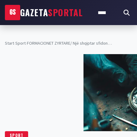
GAZETA
SPORTAL
GS
Start
›
Sport
›
FORMACIONET ZYRTARE/ Një shqiptar sfidon…
SPORT