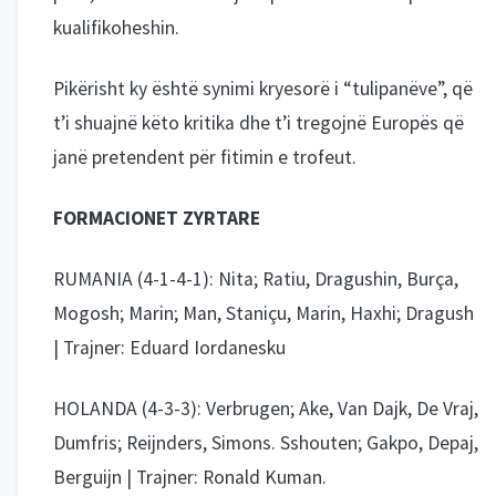
kualifikoheshin.
Pikërisht ky është synimi kryesorë i “tulipanëve”, që
t’i shuajnë këto kritika dhe t’i tregojnë Europës që
janë pretendent për fitimin e trofeut.
FORMACIONET ZYRTARE
RUMANIA (4-1-4-1): Nita; Ratiu, Dragushin, Burça,
Mogosh; Marin; Man, Staniçu, Marin, Haxhi; Dragush
| Trajner: Eduard Iordanesku
HOLANDA (4-3-3): Verbrugen; Ake, Van Dajk, De Vraj,
Dumfris; Reijnders, Simons. Sshouten; Gakpo, Depaj,
Berguijn | Trajner: Ronald Kuman.