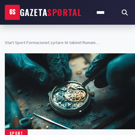
GAZETA
SPORTAL
GS
Start
›
Sport
›
Formacionet zyrtare të takimit Rumani…
SPORT