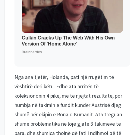
Nga ana tjetër, Holanda, pati një rrugëtim të
vështirë deri këtu. Edhe ata arritën të
koleksiononin 4 pikë, me të njëjtat rezultate, por
humbja në takimin e fundit kundër Austrisë djeg
shumë për ekipin e Ronald Kumanit. Ata treguan
shumë problematika në lojë gjatë 3 takimeve të
para, dhe shumica thojnë që fati i ndihmoi që të