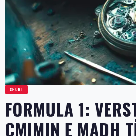
SPORT
FORMULA 1: VER
ÇMIMIN E MADH T