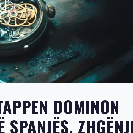
STAPPEN DOMINON
Ë SPANJËS, ZHGËNJ