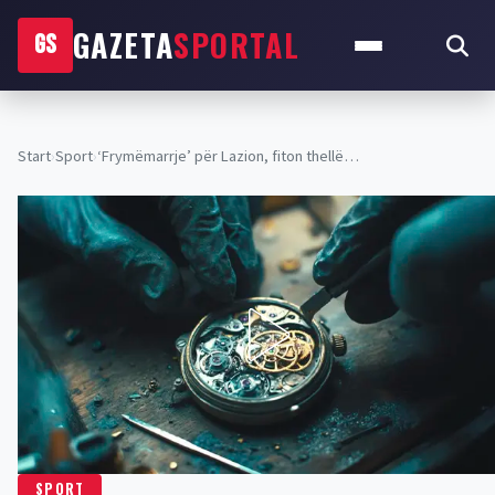
GAZETA
SPORTAL
GS
Start
›
Sport
›
‘Frymëmarrje’ për Lazion, fiton thellë…
SPORT