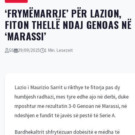
‘FRYMËMARRJE’ PËR LAZION,
FITON THELLË NDAJ GENOAS NË
‘MARASSI’
GS
29/09/2025
1 Min. Lesezeit
Lazio i Maurizio Sarrit u rikthye te fitorja pas dy
humbjesh radhazi, mes tyre edhe ajo në derbi, duke
mposhtur me rezultatin 3-0 Genoan në Marassi, në
ndeshjen e fundit të javës së pestë të Serie A.
Bardhekaltrit shfrytëzuan dobësitë e mëdha të