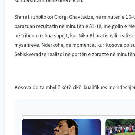
kundërshtarit bënë diferencën.
Shifrat i zhbllokoi Giorgi Ghavtadze, në minutën e 16-
barazuan rezultatin në minutën e 31-të, me golin e Mër
në tribuna u shua shpejt, kur Nika Kharatishvili realiz
mysafirëve. Ndërkohë, në momentet kur Kosova po sulm
Sebiskveradze realizoi në portën e zbraztë në minutën
Kosova do ta mbyllë këtë cikël kualifikues me ndeshjen