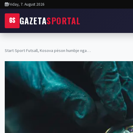
Friday, 7. August 2026
GAZETA
SPORTAL
GS
Start
›
Sport
›
Futsall, Kosova pëson humbje nga…