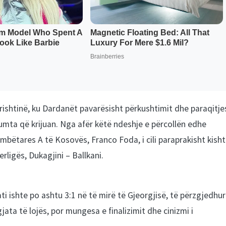
 Prishtinë, ku Dardanët pavarësisht përkushtimit dhe paraqitje
umta që krijuan. Nga afër këtë ndeshje e përcollën edhe
mbëtares A të Kosovës, Franco Foda, i cili paraprakisht kish
rligës, Dukagjini – Ballkani.
tati ishte po ashtu 3:1 në të mirë të Gjeorgjisë, të përzgjedhur
ta të lojës, por mungesa e finalizimit dhe cinizmi i