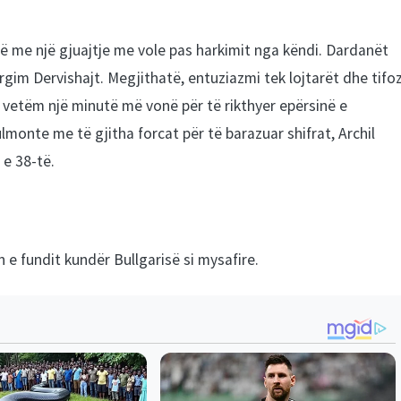
të me një gjuajtje me vole pas harkimit nga këndi. Dardanët
gim Dervishajt. Megjithatë, entuziazmi tek lojtarët dhe tifo
oi vetëm një minutë më vonë për të rikthyer epërsinë e
onte me të gjitha forcat për të barazuar shifrat, Archil
 e 38-të.
 e fundit kundër Bullgarisë si mysafire.