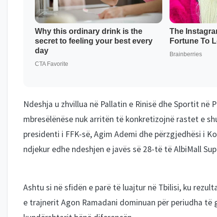
Ndeshja u zhvillua në Pallatin e Rinisë dhe Sportit në
mbresëlënëse nuk arritën të konkretizojnë rastet e sh
presidenti i FFK-së, Agim Ademi dhe përzgjedhësi i Ko
ndjekur edhe ndeshjen e javës së 28-të të AlbiMall Supe
Ashtu si në sfidën e parë të luajtur në Tbilisi, ku rezul
e trajnerit Agon Ramadani dominuan për periudha të gja