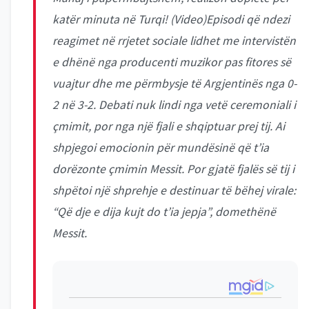
katër minuta në Turqi! (Video)
Episodi që ndezi
reagimet në rrjetet sociale lidhet me intervistën
e dhënë nga producenti muzikor pas fitores së
vuajtur dhe me përmbysje të Argjentinës nga 0-
2 në 3-2. Debati nuk lindi nga vetë ceremoniali i
çmimit, por nga një fjali e shqiptuar prej tij. Ai
shpjegoi emocionin për mundësinë që t’ia
dorëzonte çmimin Messit. Por gjatë fjalës së tij i
shpëtoi një shprehje e destinuar të bëhej virale:
“Që dje e dija kujt do t’ia jepja”, domethënë
Messit.