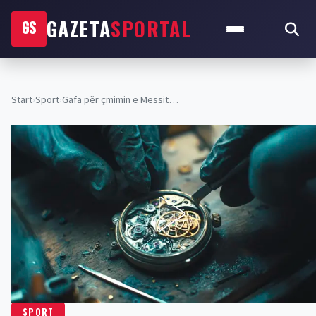
GAZETA
SPORTAL
GS
Start
›
Sport
›
Gafa për çmimin e Messit…
SPORT