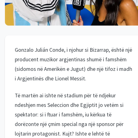
Gonzalo Julián Conde, i njohur si Bizarrap, është një
producent muzikor argjentinas shumë i famshëm
(sidomos në Amerikën e Jugut) dhe një tifoz i madh
i Argjentinës dhe Lionel Messit.
Të martën ai ishte në stadium për të ndjekur
ndeshjen mes Seleccion dhe Egjiptit jo vetëm si
spektator: si i ftuar i famshëm, iu kërkua të
dorëzonte një çmim special nga një sponsor për
lojtarin protagonist. Kujt? Ishte e lehtë të