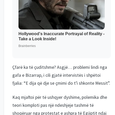
Çfarë ka të çuditshme? Asgjë… problemi lindi nga
gafa e Bizarrap, i cili gjatë intervistës i shpëtoi
fjalia: “E dija që dje se çmimi do t’i shkonte Messit”.
Kaq mjaftoi për të ushqyer dyshime, polemika dhe
teori komploti pas një ndeshjeje tashmë të
shoqëruar nga protestat e ashpra të Egjiptit ndaj