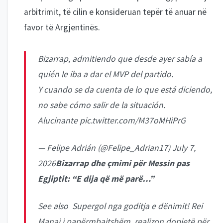
arbitrimit, të cilin e konsideruan tepër të anuar në
favor të Argjentinës.
Bizarrap, admitiendo que desde ayer sabía a
quién le iba a dar el MVP del partido.
Y cuando se da cuenta de lo que está diciendo,
no sabe cómo salir de la situación.
Alucinante
pic.twitter.com/M37oMHiPrG
— Felipe Adrián (@Felipe_Adrian17)
July 7,
2026
Bizarrap dhe çmimi për Messin pas
Egjiptit: “E dija që më parë…”
See also Supergol nga goditja e dënimit! Rei
Manaj i papërmbajtshëm, realizon dopietë për