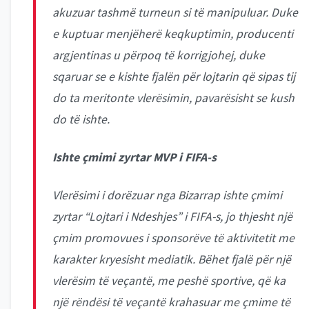
akuzuar tashmë turneun si të manipuluar. Duke
e kuptuar menjëherë keqkuptimin, producenti
argjentinas u përpoq të korrigjohej, duke
sqaruar se e kishte fjalën për lojtarin që sipas tij
do ta meritonte vlerësimin, pavarësisht se kush
do të ishte.
Ishte çmimi zyrtar MVP i FIFA-s
Vlerësimi i dorëzuar nga Bizarrap ishte çmimi
zyrtar “Lojtari i Ndeshjes” i FIFA-s, jo thjesht një
çmim promovues i sponsorëve të aktivitetit me
karakter kryesisht mediatik. Bëhet fjalë për një
vlerësim të veçantë, me peshë sportive, që ka
një rëndësi të veçantë krahasuar me çmime të