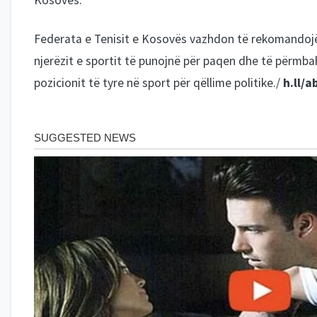
Kosovës.
Federata e Tenisit e Kosovës vazhdon të rekomandoj
njerëzit e sportit të punojnë për paqen dhe të përmb
pozicionit të tyre në sport për qëllime politike./
h.ll/