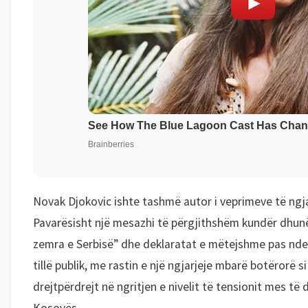
Novak Djokovic ishte tashmë autor i veprimeve të ngj
Pavarësisht një mesazhi të përgjithshëm kundër dhun
zemra e Serbisë” dhe deklaratat e mëtejshme pas ndes
tillë publik, me rastin e një ngjarjeje mbarë botërorë s
drejtpërdrejt në ngritjen e nivelit të tensionit mes të