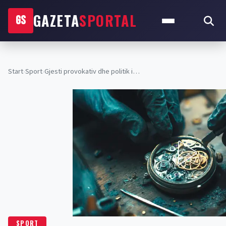
GAZETA
SPORTAL
GS
Start
›
Sport
›
Gjesti provokativ dhe politik i…
SPORT