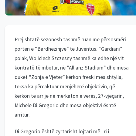
Prej shtatë sezonesh tashmë ruan me përsosmëri
portën e “Bardhezinjve” të Juventus. “Gardiani”
polak, Wojiciech Szczesny tashmë ka edhe një vit
kontratë të mbetur, në “Allianz Stadium” dhe mesa
duket “Zonja e Vjetër” kërkon freski mes shtylla,
teksa ka përcaktuar menjëherë objektivin, që
kërkon të arrijë në merkaton e verës, 27-vjeçarin,
Michele Di Gregorio dhe mesa objektivi është
arritur.
Di Gregorio është zyrtarisht lojtari më i ri i