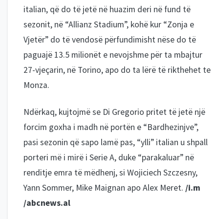
italian, që do të jetë në huazim deri në fund të
sezonit, në “Allianz Stadium”, kohë kur “Zonja e
Vjetër” do të vendosë përfundimisht nëse do të
paguajë 13.5 milionët e nevojshme për ta mbajtur
27-vjeçarin, në Torino, apo do ta lërë të rikthehet te
Monza.
Ndërkaq, kujtojmë se Di Gregorio pritet të jetë një
forcim goxha i madh në portën e “Bardhezinjve”,
pasi sezonin që sapo lamë pas, “ylli” italian u shpall
porteri më i mirë i Serie A, duke “parakaluar” në
renditje emra të mëdhenj, si Wojiciech Szczesny,
Yann Sommer, Mike Maignan apo Alex Meret.
/i.m
/abcnews.al