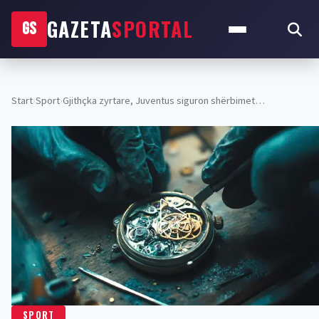
GAZETA
SPORTAL
GS
Start
›
Sport
›
Gjithçka zyrtare, Juventus siguron shërbimet…
SPORT