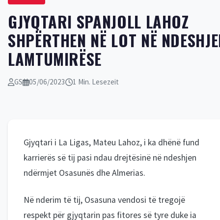
GJYQTARI SPANJOLL LAHOZ
SHPËRTHEN NË LOT NË NDESHJE
LAMTUMIRËSE
GS
05/06/2023
1 Min. Lesezeit
Gjyqtari i La Ligas, Mateu Lahoz, i ka dhënë fund
karrierës së tij pasi ndau drejtësinë në ndeshjen
ndërmjet Osasunës dhe Almerias.
Në nderim të tij, Osasuna vendosi të tregojë
respekt për gjyqtarin pas fitores së tyre duke ia