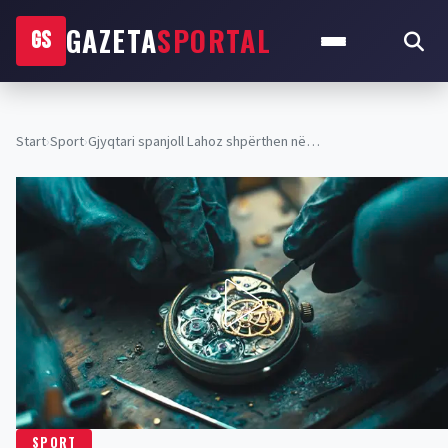
GAZETA
SPORTAL
GS
Start
›
Sport
›
Gjyqtari spanjoll Lahoz shpërthen në…
SPORT