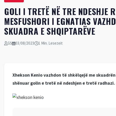
GOLI I TRETË NË TRE NDESHJE R
MESFUSHORI I EGNATIAS VAZHD
SKUADRA E SHQIPTARËVE
GS
03/08/2023
1 Min. Lesezeit
Xhekson Kenio vazhdon të shkëlqejë me skuadrën e
shënuar golin e tretë në ndeshjen e tretë radhazi.