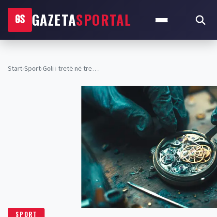
GAZETA
SPORTAL
GS
Start
›
Sport
›
Goli i tretë në tre…
SPORT