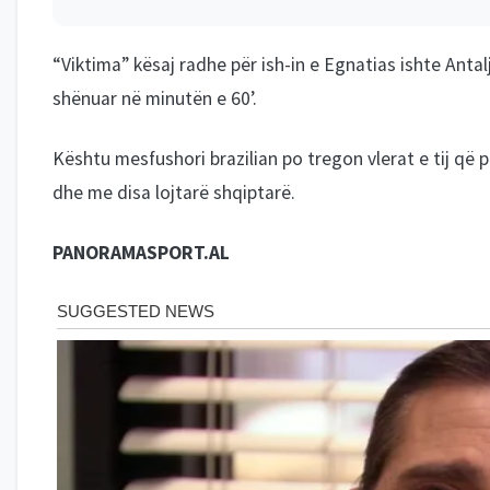
“Viktima” kësaj radhe për ish-in e Egnatias ishte Anta
shënuar në minutën e 60’.
Kështu mesfushori brazilian po tregon vlerat e tij që p
dhe me disa lojtarë shqiptarë.
PANORAMASPORT.AL