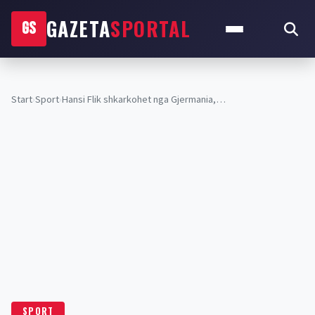
GAZETA
SPORTAL
GS
Start
›
Sport
›
Hansi Flik shkarkohet nga Gjermania,…
SPORT