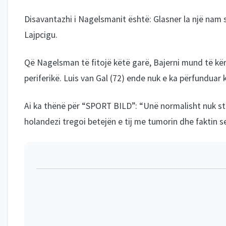
Disavantazhi i Nagelsmanit është: Glasner la një nam 
Lajpcigu.
Që Nagelsman të fitojë këtë garë, Bajerni mund të kë
periferikë. Luis van Gal (72) ende nuk e ka përfunduar ka
Ai ka thënë për “SPORT BILD”: “Unë normalisht nuk stër
holandezi tregoi betejën e tij me tumorin dhe faktin 