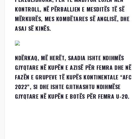
KONTROLL, NË PËRBALLJEN E MESDITËS TË SË
MËRKURËS, MES KOMBËTARES SË ANGLISË, DHE
ASAJ SË KINËS.
NDËRKAQ, MË HERËT, SAADIA ISHTE NDIHMËS
GJYQTARE NË KUPËN E AZISË PËR FEMRA DHE NË
FAZËN E GRUPEVE TË KUPËS KONTINENTALE “AFC
2022”, SI DHE ISHTE GJITHASHTU NDIHMËSE
GJYQTARE NË KUPËN E BOTËS PËR FEMRA U-20.