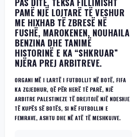
PAS DITE, TEKSA FILLIMISHT
PAMË NJË LOJTARË TË VESHUR
ME HIXHAB TË ZBRESË NË
FUSHË, MAROKENEN, NOUHAILA
BENZINA DHE TANIMË
HISTORINË E KA “SHKRUAR”
NJËRA PREJ ARBITREVE.
ORGANI MË I LARTË I FUTBOLLIT NË BOTË, FIFA
KA ZGJEDHUR, QË PËR HERË TË PARË, NJË
ARBITRE PALESTINEZE TË DREJTOJË NJË NDESHJE
TË KUPËS SË BOTËS, SI NË FUTBOLLIN E
FEMRAVE, ASHTU DHE NË ATË TË MESHKUJVE.