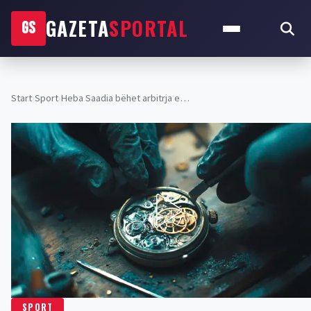
GAZETA
SPORTAL
GS
Start
›
Sport
›
Heba Saadia bëhet arbitrja e…
SPORT