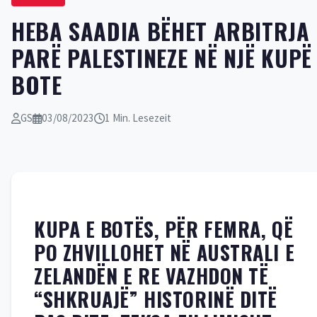
HEBA SAADIA BËHET ARBITRJA 
PARË PALESTINEZE NË NJË KUPË
BOTE
GS
03/08/2023
1 Min. Lesezeit
KUPA E BOTËS, PËR FEMRA, QË
PO ZHVILLOHET NË AUSTRALI E
ZELANDËN E RE VAZHDON TË
“SHKRUAJË” HISTORINË DITË