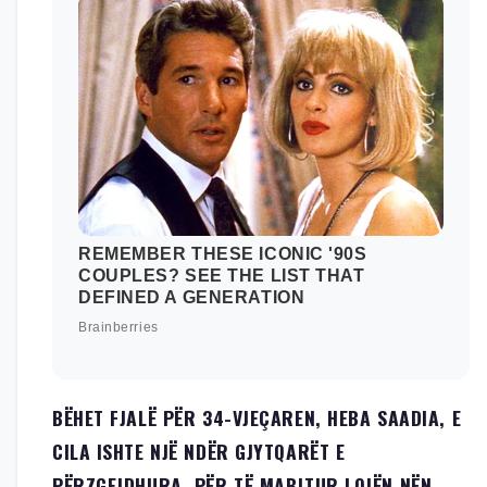
BËHET FJALË PËR 34-VJEÇAREN, HEBA SAADIA, E
CILA ISHTE NJË NDËR GJYTQARËT E
PËRZGEJDHURA, PËR TË MABJTUR LOJËN NËN