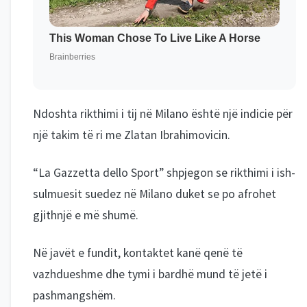
Ndoshta rikthimi i tij në Milano është një indicie për
një takim të ri me Zlatan Ibrahimovicin.
“La Gazzetta dello Sport” shpjegon se rikthimi i ish-
sulmuesit suedez në Milano duket se po afrohet
gjithnjë e më shumë.
Në javët e fundit, kontaktet kanë qenë të
vazhdueshme dhe tymi i bardhë mund të jetë i
pashmangshëm.