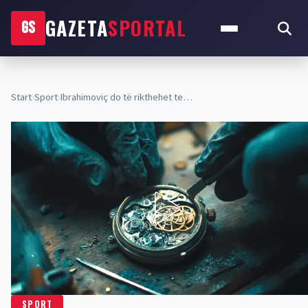
GAZETA
SPORTAL
GS
Start
›
Sport
›
Ibrahimoviç do të rikthehet te…
SPORT