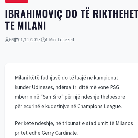
IBRAHIMOVIÇ DO TË RIKTHEHE
TE MILANI
GS
01/11/2023
1 Min. Lesezeit
Milani këtë fudnjavë do të luajë në kampionat
kundër Udineses, ndërsa tri ditë më vonë PSG
mbërrin në “San Siro” për një ndeshje thelbësore
për ecurinë e kuqezinjve në Champions League.
Për këtë ndeshje, në tribunat e stadiumit të Milanos
pritet edhe Gerry Cardinale.