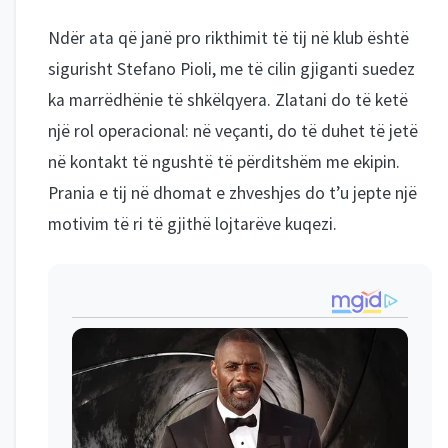
Ndër ata që janë pro rikthimit të tij në klub është
sigurisht Stefano Pioli, me të cilin gjiganti suedez
ka marrëdhënie të shkëlqyera. Zlatani do të ketë
një rol operacional: në veçanti, do të duhet të jetë
në kontakt të ngushtë të përditshëm me ekipin.
Prania e tij në dhomat e zhveshjes do t’u jepte një
motivim të ri të gjithë lojtarëve kuqezi.