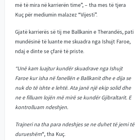
më të mira në karrierën time”, – tha mes të tjera
Kuç për mediumin malazez “Vijesti”.
Gjatë karrierës së tij me Ballkanin e Therandës, pati
mundësinë të luante me skuadra nga Ishujt Faroe,
ndaj e dinte se çfarë të priste.
“Unë kam luajtur kundër skuadrave nga Ishujt
Faroe kur isha në fanellën e Ballkanit dhe e dija se
nuk do të ishte e lehtë. Ata janë një ekip solid dhe
ne e filluam lojën më mirë se kundër Gjibraltarit. E
kontrolluam ndeshjen.
Trajneri na tha para ndeshjes se ne duhet të jemi të
durueshëm
“, tha Kuç.