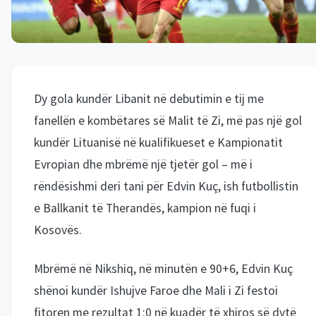
Dy gola kundër Libanit në debutimin e tij me
fanellën e kombëtares së Malit të Zi, më pas një gol
kundër Lituanisë në kualifikueset e Kampionatit
Evropian dhe mbrëmë një tjetër gol – më i
rëndësishmi deri tani për Edvin Kuç, ish futbollistin
e Ballkanit të Therandës, kampion në fuqi i
Kosovës.
Mbrëmë në Nikshiq, në minutën e 90+6, Edvin Kuç
shënoi kundër Ishujve Faroe dhe Mali i Zi festoi
fitoren me rezultat 1:0 në kuadër të xhiros së dytë