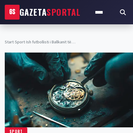
GAZETA
SPORTAL
GS
Start
›
Sport
›
Ish futbollisti i Ballkanit të…
SPORT