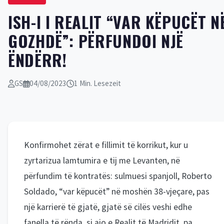
ISH-I I REALIT “VAR KËPUCËT N
GOZHDË”: PËRFUNDOI NJË
ËNDËRR!
GS
04/08/2023
1 Min. Lesezeit
Konfirmohet zërat e fillimit të korrikut, kur u
zyrtarizua lamtumira e tij me Levanten, në
përfundim të kontratës: sulmuesi spanjoll, Roberto
Soldado, “var këpucët” në moshën 38-vjeçare, pas
një karrierë të gjatë, gjatë së cilës veshi edhe
fanella të rënda, si ajo e Realit të Madridit, pa