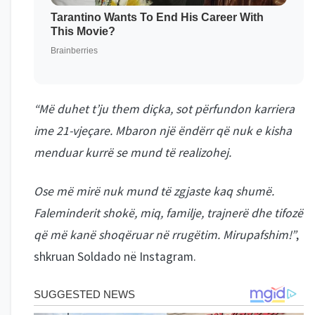
“Më duhet t’ju them diçka, sot përfundon karriera
ime 21-vjeçare. Mbaron një ëndërr që nuk e kisha
menduar kurrë se mund të realizohej.
Ose më mirë nuk mund të zgjaste kaq shumë.
Faleminderit shokë, miq, familje, trajnerë dhe tifozë
që më kanë shoqëruar në rrugëtim. Mirupafshim!”
,
shkruan Soldado në Instagram.