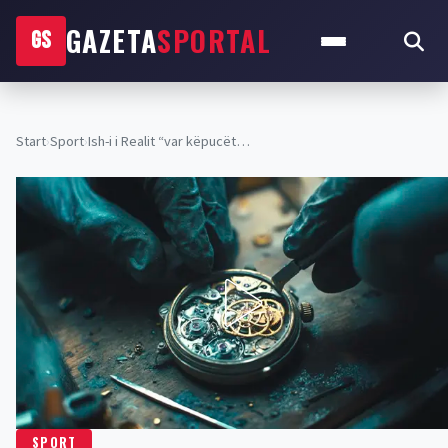
GAZETA
SPORTAL
GS
Start
›
Sport
›
Ish-i i Realit “var këpucët…
SPORT