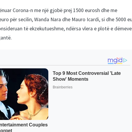
 dënuar Corona-n me një gjobë prej 1500 eurosh dhe me
euro për secilin, Wanda Nara dhe Mauro Icardi, si dhe 5000 e
nsideruan të ekzekutueshme, ndërsa vlera e plotë e dëmeve
çantë.