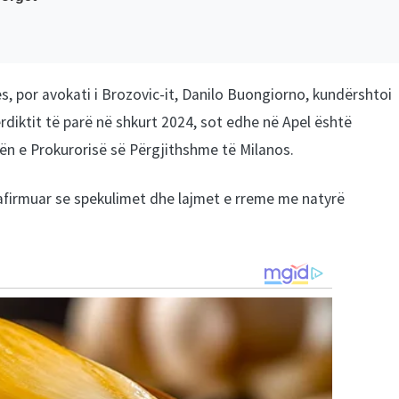
jes, por avokati i Brozovic-it, Danilo Buongiorno, kundërshtoi
rdiktit të parë në shkurt 2024, sot edhe në Apel është
ën e Prokurorisë së Përgjithshme të Milanos.
riafirmuar se spekulimet dhe lajmet e rreme me natyrë