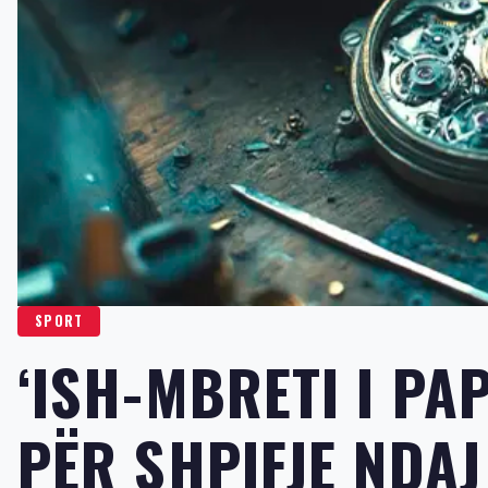
SPORT
‘ISH-MBRETI I PA
PËR SHPIFJE NDAJ