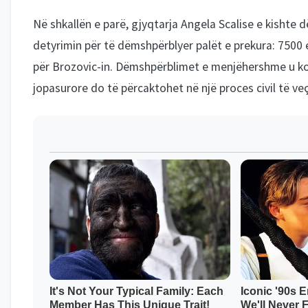
Në shkallën e parë, gjyqtarja Angela Scalise e kishte
detyrimin për të dëmshpërblyer palët e prekura: 7500 
për Brozovic-in. Dëmshpërblimet e menjëhershme u ko
jopasurore do të përcaktohet në një proces civil të ve