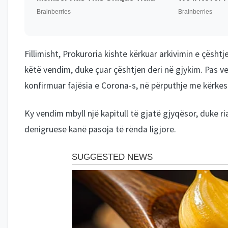
Fillimisht, Prokuroria kishte kërkuar arkivimin e çësht
këtë vendim, duke çuar çështjen deri në gjykim. Pas ve
konfirmuar fajësia e Corona-s, në përputhje me kërkes
Ky vendim mbyll një kapitull të gjatë gjyqësor, duke 
denigruese kanë pasoja të rënda ligjore.