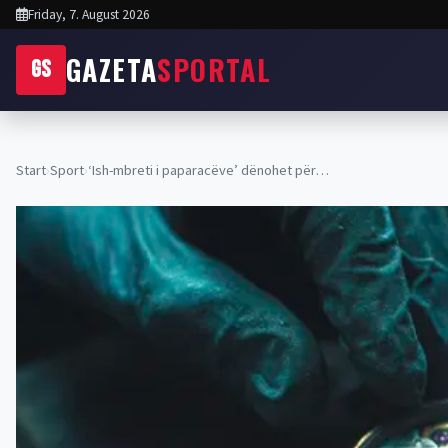
Friday, 7. August 2026
GAZETA
SPORTAL
GS
Start
›
Sport
›
‘Ish-mbreti i paparacëve’ dënohet për…