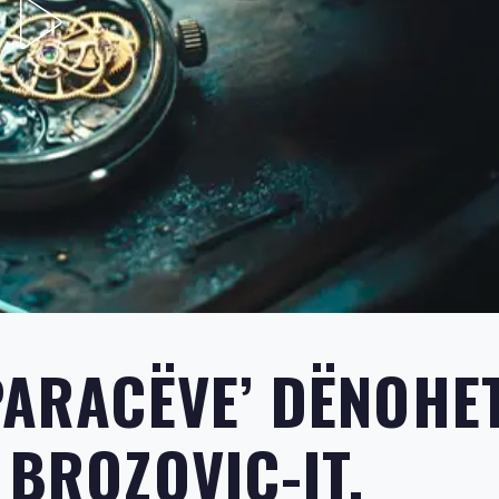
PARACËVE’ DËNOHE
 BROZOVIC-IT,