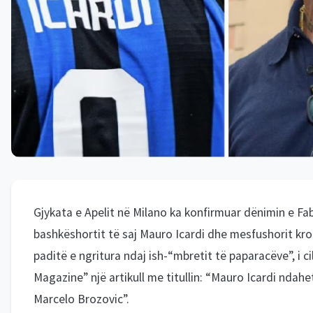
Gjykata e Apelit në Milano ka konfirmuar dënimin e Fab
bashkëshortit të saj Mauro Icardi dhe mesfushorit kro
paditë e ngritura ndaj ish-“mbretit të paparacëve”, i ci
Magazine” një artikull me titullin: “Mauro Icardi ndah
Marcelo Brozovic”.