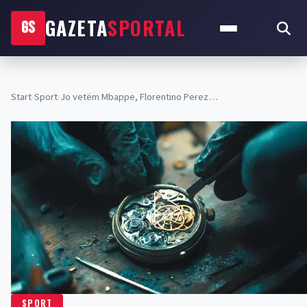
GAZETA
SPORTAL
GS
Start
›
Sport
›
Jo vetëm Mbappe, Florentino Perez…
SPORT