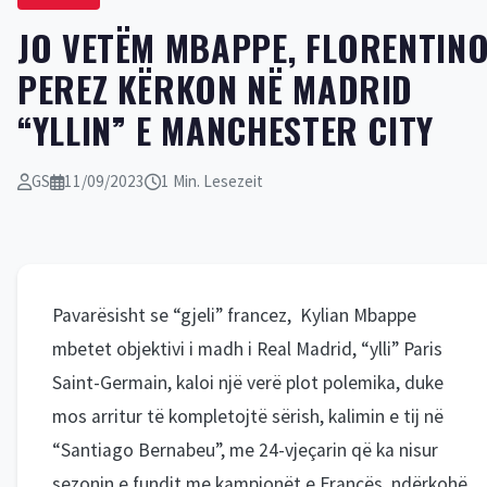
JO VETËM MBAPPE, FLORENTIN
PEREZ KËRKON NË MADRID
“YLLIN” E MANCHESTER CITY
GS
11/09/2023
1 Min. Lesezeit
Pavarësisht se “gjeli” francez, Kylian Mbappe
mbetet objektivi i madh i Real Madrid, “ylli” Paris
Saint-Germain, kaloi një verë plot polemika, duke
mos arritur të kompletojtë sërish, kalimin e tij në
“Santiago Bernabeu”, me 24-vjeçarin që ka nisur
sezonin e fundit me kampionët e Francës, ndërkohë