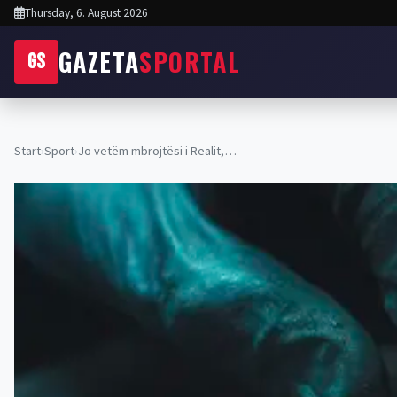
Thursday, 6. August 2026
GAZETA
SPORTAL
GS
Start
›
Sport
›
Jo vetëm mbrojtësi i Realit,…