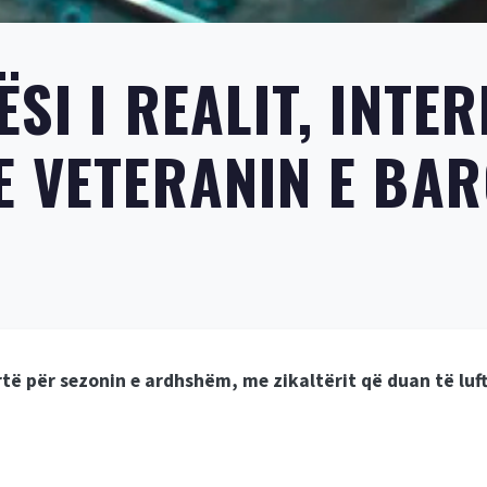
I I REALIT, INTERI
E VETERANIN E BA
rtë për sezonin e ardhshëm, me zikaltërit që duan të luft