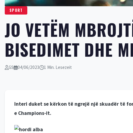
SPORT
JO VETËM MBROJTËS
BISEDIMET DHE M
GS
04/06/2023
1 Min. Lesezeit
Interi duket se kërkon të ngrejë një skuadër të fo
e Champions-it.