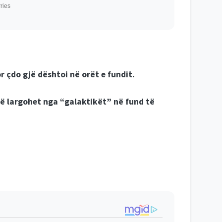
r çdo gjë dështoi në orët e fundit.
të largohet nga “galaktikët” në fund të