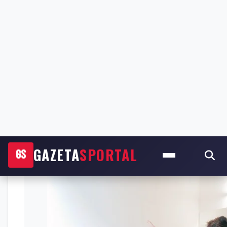
Këtë herë, “zonja e vjetër” ka çështjen e pagave 
qenë se janë bërë shumë parregullsi dhe pagat ja
Fillmisht ishte menduar që të mbahej në datën 15 
kanë arritur akordin dhe sot në orën 10:30 nis sea
pritet të zgjatë disa orë.