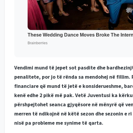
Vendimi mund të jepet sot pasdite dhe bardhezinj
penalitete, por jo të rënda sa mendohej në fillim.
financiare që mund të jetë e konsiderueshme, ba
kenë edhe 2 pikë më pak. Vetë Juventusi ka kërku
përshpejtohet seanca gjyqësore në mënyrë që ven
merren të ndikojnë në këtë sezon dhe sezonin e ri
nisë pa probleme me synime të qarta.
PANORAMASPORT.AL