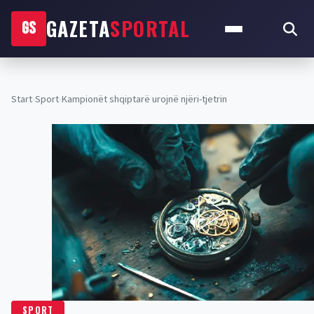
GAZETA
SPORTAL
GS
Start
›
Sport
›
Kampionët shqiptarë urojnë njëri-tjetrin
SPORT