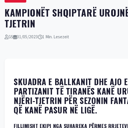
KAMPIONËT SHQIPTARË UROJNË
TJETRIN
GS
31/05/2023
1 Min. Lesezeit
SKUADRA E BALLKANIT DHE AJO E
PARTIZANIT TË TIRANËS KANË U
NJËRI-TJETRIN PËR SEZONIN FANT
QË KANË PASUR NË LIGË.
FILLIMISHT EKIPI NGA SUHAREKA PËRMES RRJETEV