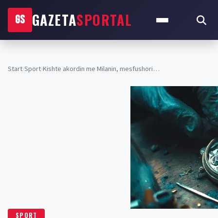
GAZETA
SPORTAL
GS
Start
›
Sport
›
Kishte akordin me Milanin, mesfushori…
SPORT