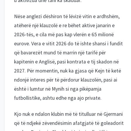
u aktivizua dhe tani ka skaduar.
Nëse anglezi dëshiron të lëvizë vitin e ardhshëm,
atëherë një klauzolë e re bëhet aktive janarin e
2026-tës, e cila më pas kap vlerën e 65 milionë
eurove. Vera e vitit 2026 do të ishte shansi i fundit
që bavarezët mund të marrin një tarifë për
kapitenin e Anglisë, pasi kontrata e tij skadon në
2027. Për momentin, nuk ka gjasa që Kejn të ketë
ndonjë interes për të përdorur klauzolën, pasi ai
është i lumtur në Mynih si nga pikëpamja
futbollistike, ashtu edhe nga ajo private.
Kjo nuk e ndalon klubin më të titulluar në Gjermani
që të ndjekë zëvendësimin afatgjatë të goleadorit