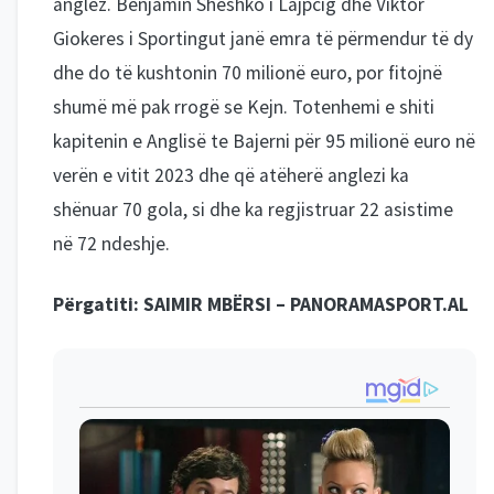
anglez. Benjamin Sheshko i Lajpcig dhe Viktor
Giokeres i Sportingut janë emra të përmendur të dy
dhe do të kushtonin 70 milionë euro, por fitojnë
shumë më pak rrogë se Kejn. Totenhemi e shiti
kapitenin e Anglisë te Bajerni për 95 milionë euro në
verën e vitit 2023 dhe që atëherë anglezi ka
shënuar 70 gola, si dhe ka regjistruar 22 asistime
në 72 ndeshje.
Përgatiti: SAIMIR MBËRSI – PANORAMASPORT.AL