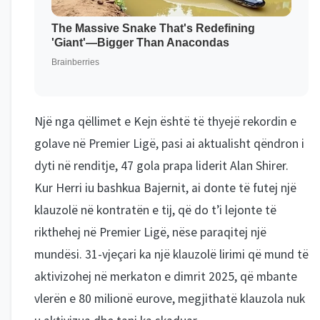
Një nga qëllimet e Kejn është të thyejë rekordin e
golave në Premier Ligë, pasi ai aktualisht qëndron i
dyti në renditje, 47 gola prapa liderit Alan Shirer.
Kur Herri iu bashkua Bajernit, ai donte të futej një
klauzolë në kontratën e tij, që do t’i lejonte të
rikthehej në Premier Ligë, nëse paraqitej një
mundësi. 31-vjeçari ka një klauzolë lirimi që mund të
aktivizohej në merkaton e dimrit 2025, që mbante
vlerën e 80 milionë eurove, megjithatë klauzola nuk