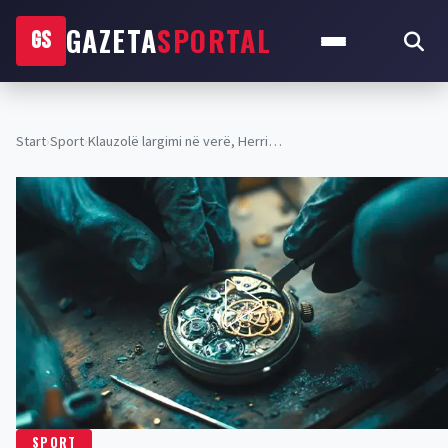
GAZETA
SPORTAL
GS
Start
›
Sport
›
Klauzolë largimi në verë, Herri…
SPORT