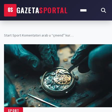
GAZETA
SPORTAL
GS
Start
›
Sport
›
Komentatori arab u “çmend” kur…
SPORT