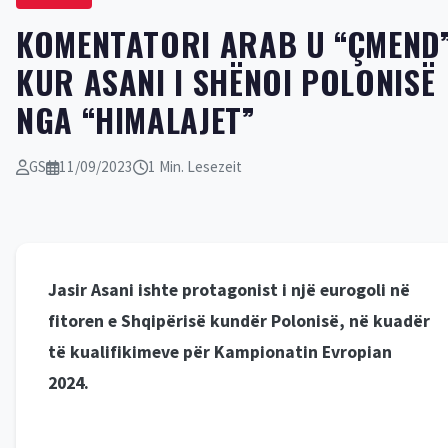
KOMENTATORI ARAB U “ÇMEND
KUR ASANI I SHËNOI POLONISË
NGA “HIMALAJET”
GS
11/09/2023
1 Min. Lesezeit
Jasir Asani ishte protagonist i një eurogoli në
fitoren e Shqipërisë kundër Polonisë, në kuadër
të kualifikimeve për Kampionatin Evropian
2024.