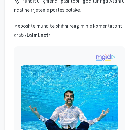
Ky i fundit u “çmend” pasi topi i goditur nga Asani u
ndal në rrjetën e portës polake.
Mëposhtë mund të shihni reagimin e komentatorit
arab./
Lajmi.net
/