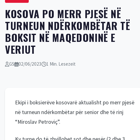
KOSOVA PO MERR PJESË NË
TURNEUN NDËRKOMBËTAR TË
BOKSIT NË MAQEDONINË E
VERIUT
GS
02/06/2023
1 Min. Lesezeit
Ekipi i boksierëve kosovarë aktualisht po merr pjesë
në turneun ndërkombëtar për senior dhe të rinj
“Miroslav Petroviç”.
Ky turne do të zhvillohet sot dhe nesër (2 dhe 3