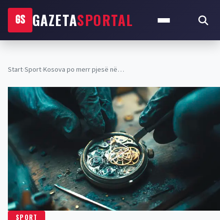
GAZETA
SPORTAL
GS
Start
›
Sport
›
Kosova po merr pjesë në…
SPORT