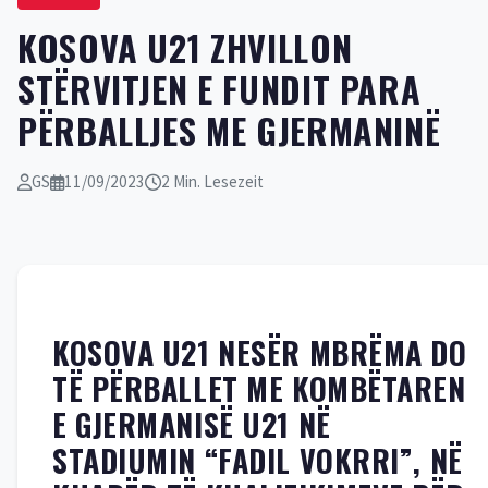
KOSOVA U21 ZHVILLON
STËRVITJEN E FUNDIT PARA
PËRBALLJES ME GJERMANINË
GS
11/09/2023
2 Min. Lesezeit
KOSOVA U21 NESËR MBRËMA DO
TË PËRBALLET ME KOMBËTAREN
E GJERMANISË U21 NË
STADIUMIN “FADIL VOKRRI”, NË