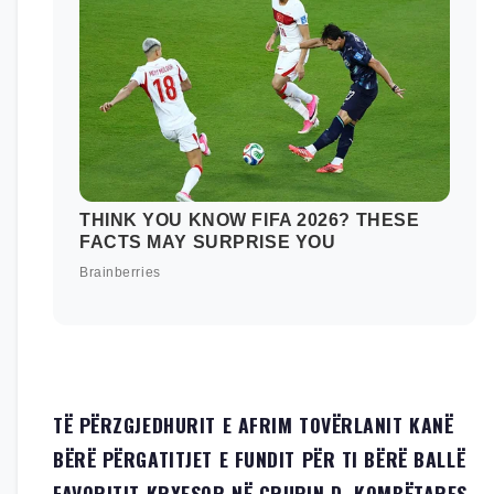
TË PËRZGJEDHURIT E AFRIM TOVËRLANIT KANË
BËRË PËRGATITJET E FUNDIT PËR TI BËRË BALLË
FAVORITIT KRYESOR NË GRUPIN D, KOMBËTARES