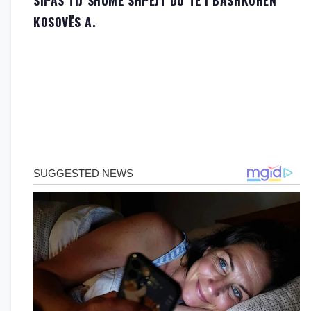
SIPAS TIJ SHUMË SHPEJT DO TË I BASHKOHEN
KOSOVËS A.