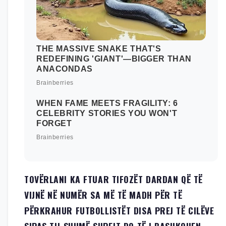
TOVËRLANI KA FTUAR TIFOZËT DARDAN QË TË
VIJNË NË NUMËR SA MË TË MADH PËR TË
PËRKRAHUR FUTBOLLISTËT DISA PREJ TË CILËVE