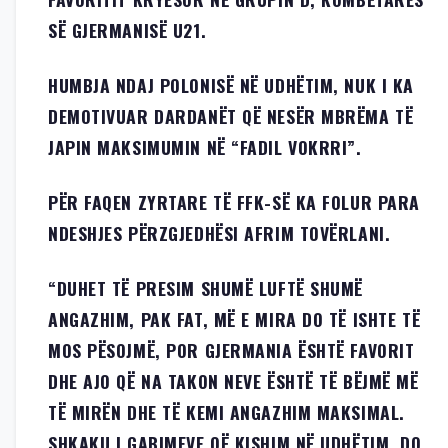
SË GJERMANISË U21.
HUMBJA NDAJ POLONISË NË UDHËTIM, NUK I KA
DEMOTIVUAR DARDANËT QË NESËR MBRËMA TË
JAPIN MAKSIMUMIN NË “FADIL VOKRRI”.
PËR FAQEN ZYRTARE TË FFK-SË KA FOLUR PARA
NDESHJES PËRZGJEDHËSI AFRIM TOVËRLANI.
“DUHET TË PRESIM SHUMË LUFTË SHUMË
ANGAZHIM, PAK FAT, MË E MIRA DO TË ISHTE TË
MOS PËSOJMË, POR GJERMANIA ËSHTË FAVORIT
DHE AJO QË NA TAKON NEVE ËSHTË TË BËJMË MË
TË MIRËN DHE TË KEMI ANGAZHIM MAKSIMAL.
SHKAKU I GABIMEVE QË KISHIM NË UDHËTIM, DO