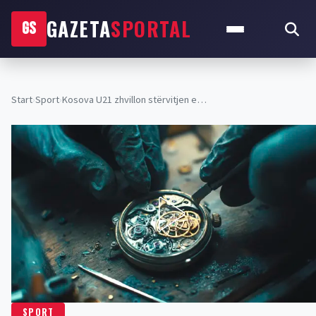
GAZETA
SPORTAL
GS
Start
›
Sport
›
Kosova U21 zhvillon stërvitjen e…
SPORT