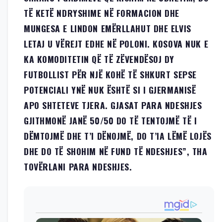
TË KETË NDRYSHIME NË FORMACION DHE
MUNGESA E LINDON EMËRLLAHUT DHE ELVIS
LETAJ U VËREJT EDHE NË POLONI. KOSOVA NUK E
KA KOMODITETIN QË TË ZËVENDËSOJ DY
FUTBOLLIST PËR NJË KOHË TË SHKURT SEPSE
POTENCIALI YNË NUK ËSHTË SI I GJERMANISË
APO SHTETEVE TJERA. GJASAT PARA NDESHJES
GJITHMONË JANË 50/50 DO TË TENTOJMË TË I
DËMTOJMË DHE T’I DËNOJMË, DO T’IA LËMË LOJËS
DHE DO TË SHOHIM NË FUND TË NDESHJES”, THA
TOVËRLANI PARA NDESHJES.