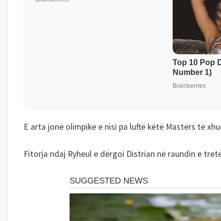
E arta jonë olimpike e nisi pa luftë këtë Masters të x
Fitorja ndaj Ryheul e dërgoi Distrian në raundin e tre