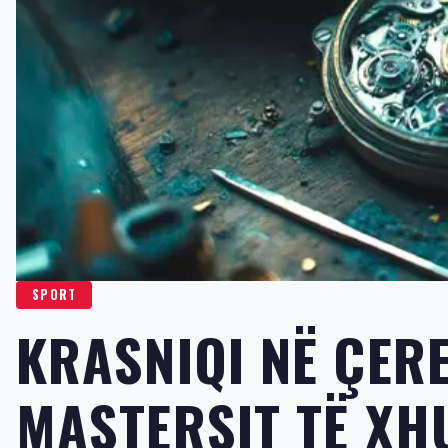
SPORT
KRASNIQI NË ÇERE
MASTERSIT TË X