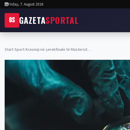
Friday, 7. August 2026
GAZETA
SPORTAL
GS
Start
›
Sport
›
Krasniqi në çerekfinale të Mastersit…