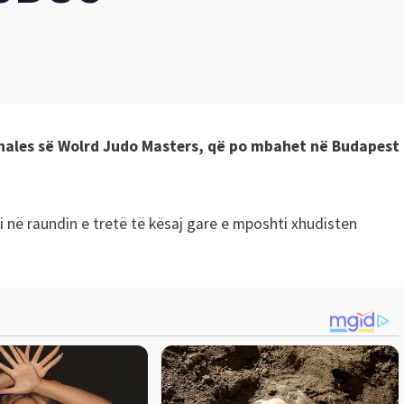
kfinales së Wolrd Judo Masters, që po mbahet në Budapest
i në raundin e tretë të kësaj gare e mposhti xhudisten