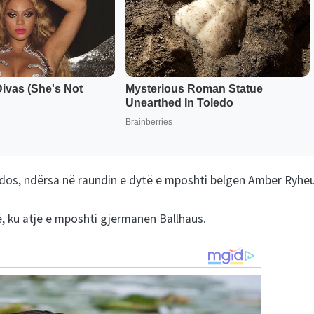
hudos, ndërsa në raundin e dytë e mposhti belgen Amber Ryheu
të, ku atje e mposhti gjermanen Ballhaus.