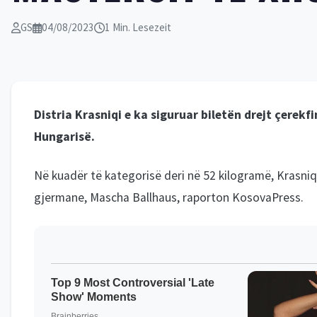
GS
04/08/2023
1 Min. Lesezeit
Distria Krasniqi e ka siguruar biletën drejt çere
Hungarisë.
Në kuadër të kategorisë deri në 52 kilogramë, Krasniq
gjermane, Mascha Ballhaus, raporton KosovaPress.