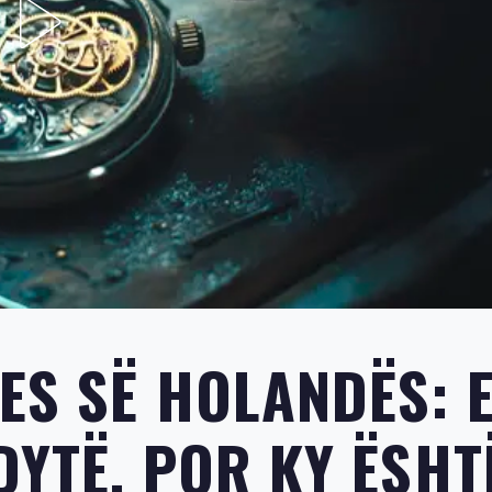
ES SË HOLANDËS: 
DYTË, POR KY ËSHT