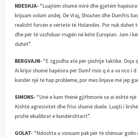
NDESHJA-
“Luajtëm shumë mirë dhe gjetëm hapësirat e
krijuam volum andej. De Vraj, Shouten dhe Dumfris ba
realisht forcën e vërtetë të Holandës. Por nuk duhet 
dhe për të vazhduar rrugën në këtë Europian. Jam i kën
duhet”.
BERGVAJN-
“E zgjodha atë për çështje taktike. Doja q
Ai krijoi shumë hapësira për Dumf risin q ë a va nco i
kundër një të hap probleme, por mes linjave më jep gara
SIMONS-
“Unë e kam thënë gjithmonë se ai është një l
Kishte agresivitet dhe fitoi shumë duele. Luajti i lirs
prishë ekuilibrat e kundërshtarit”.
GOLAT-
“Ndoshta u vonuam pak për të shënuar golin 