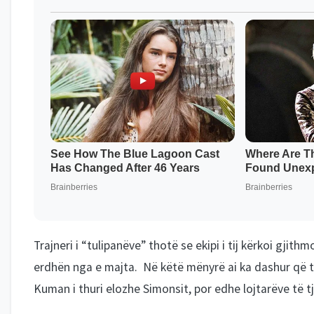
Trajneri i “tulipanëve” thotë se ekipi i tij kërkoi gji
erdhën nga e majta. Në këtë mënyrë ai ka dashur që të 
Kuman i thuri elozhe Simonsit, por edhe lojtarëve të tj