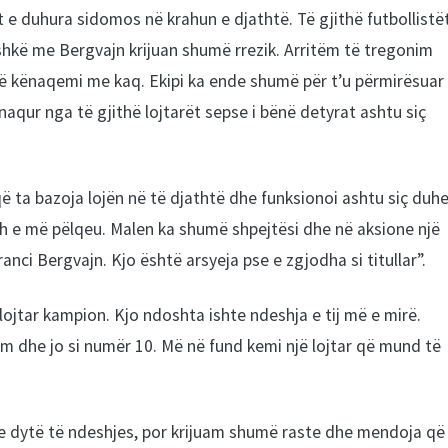
 duhura sidomos në krahun e djathtë. Të gjithë futbollistë
shkë me Bergvajn krijuan shumë rrezik. Arritëm të tregonim
të kënaqemi me kaq. Ekipi ka ende shumë për t’u përmirësuar
aqur nga të gjithë lojtarët sepse i bënë detyrat ashtu siç
ë ta bazoja lojën në të djathtë dhe funksionoi ashtu siç duhe
 d h e më pëlqeu. Malen ka shumë shpejtësi dhe në aksione një
nci Bergvajn. Kjo është arsyeja pse e zgjodha si titullar”.
ojtar kampion. Kjo ndoshta ishte ndeshja e tij më e mirë.
hëm dhe jo si numër 10. Më në fund kemi një lojtar që mund të
e dytë të ndeshjes, por krijuam shumë raste dhe mendoja që