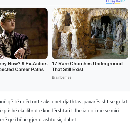
thmonë që të ndërtonte aksionet djathtas, pavarësisht se golat
prishë ekuilibrat e kundërshtarit dhe ia doli më së miri.
erë që i bënë gjërat ashtu siç duhet.