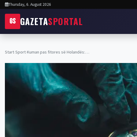
Thursday, 6. August 2026
GAZETA
SPORTAL
GS
Start
›
Sport
›
Kuman pas fitores së Holandës:…