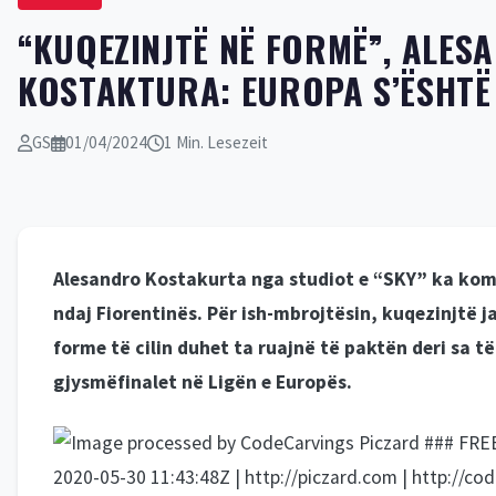
“KUQEZINJTË NË FORMË”, ALES
KOSTAKTURA: EUROPA S’ËSHTË
GS
01/04/2024
1 Min. Lesezeit
Alesandro Kostakurta nga studiot e “SKY” ka kome
ndaj Fiorentinës. Për ish-mbrojtësin, kuqezinjtë 
forme të cilin duhet ta ruajnë të paktën deri sa t
gjysmëfinalet në Ligën e Europës.