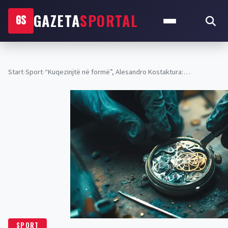
GAZETA
SPORTAL
GS
Start
›
Sport
›
“Kuqezinjtë në formë”, Alesandro Kostaktura:…
SPORT