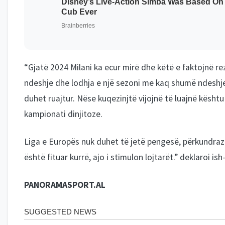
“Gjatë 2024 Milani ka ecur mirë dhe këtë e faktojnë re
ndeshje dhe lodhja e një sezoni me kaq shumë ndeshje
duhet ruajtur. Nëse kuqezinjtë vijojnë të luajnë kësht
kampionati dinjitoze.
Liga e Europës nuk duhet të jetë pengesë, përkundrazi
është fituar kurrë, ajo i stimulon lojtarët.” deklaroi ish-f
PANORAMASPORT.AL