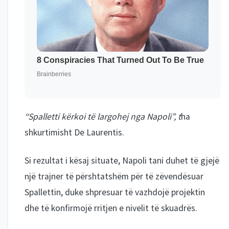
“Spalletti kërkoi të largohej nga Napoli”, t
ha
shkurtimisht De Laurentis.
Si rezultat i kësaj situate, Napoli tani duhet të gjejë
një trajner të përshtatshëm për të zëvendësuar
Spallettin, duke shpresuar të vazhdojë projektin
dhe të konfirmojë rritjen e nivelit të skuadrës.