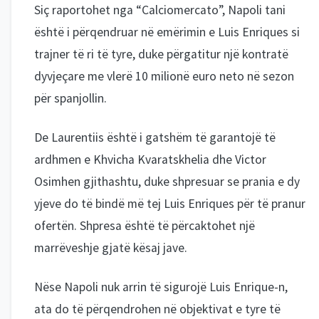
Siç raportohet nga “Calciomercato”, Napoli tani
është i përqendruar në emërimin e Luis Enriques si
trajner të ri të tyre, duke përgatitur një kontratë
dyvjeçare me vlerë 10 milionë euro neto në sezon
për spanjollin.
De Laurentiis është i gatshëm të garantojë të
ardhmen e Khvicha Kvaratskhelia dhe Victor
Osimhen gjithashtu, duke shpresuar se prania e dy
yjeve do të bindë më tej Luis Enriques për të pranur
ofertën. Shpresa është të përcaktohet një
marrëveshje gjatë kësaj jave.
Nëse Napoli nuk arrin të sigurojë Luis Enrique-n,
ata do të përqendrohen në objektivat e tyre të