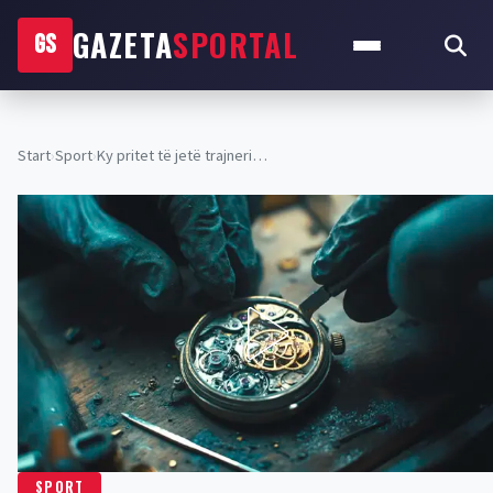
GAZETA
SPORTAL
GS
Start
›
Sport
›
Ky pritet të jetë trajneri…
SPORT