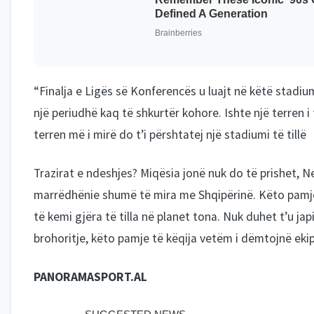
“Finalja e Ligës së Konferencës u luajt në këtë stadiu
një periudhë kaq të shkurtër kohore. Ishte një terren 
terren më i mirë do t’i përshtatej një stadiumi të tillë
Trazirat e ndeshjes? Miqësia jonë nuk do të prishet,
marrëdhënie shumë të mira me Shqipërinë. Këto pamje 
të kemi gjëra të tilla në planet tona. Nuk duhet t’u ja
brohoritje, këto pamje të këqija vetëm i dëmtojnë eki
PANORAMASPORT.AL