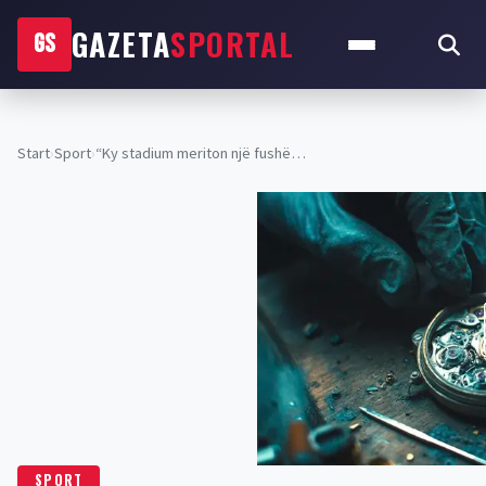
GAZETA
SPORTAL
GS
Start
›
Sport
›
“Ky stadium meriton një fushë…
SPORT