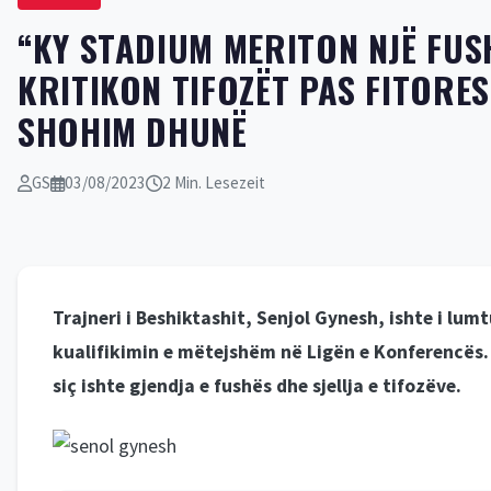
“KY STADIUM MERITON NJË FUSH
KRITIKON TIFOZËT PAS FITORES
SHOHIM DHUNË
GS
03/08/2023
2 Min. Lesezeit
Trajneri i Beshiktashit, Senjol Gynesh, ishte i lum
kualifikimin e mëtejshëm në Ligën e Konferencës. P
siç ishte gjendja e fushës dhe sjellja e tifozëve.