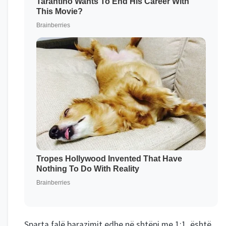
Sparta falë barazimit edhe në shtëpi me 1:1, është