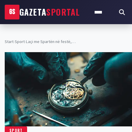
GAZETA
SPORTAL
GS
Start
›
Sport
›
Laçi me Spartën në festë,…
SPORT