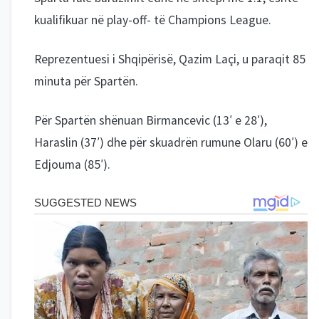
kualifikuar në play-off- të Champions League.
Reprezentuesi i Shqipërisë, Qazim Laçi, u paraqit 85
minuta për Spartën.
Për Spartën shënuan Birmancevic (13′ e 28′),
Haraslin (37′) dhe për skuadrën rumune Olaru (60′) e
Edjouma (85′).