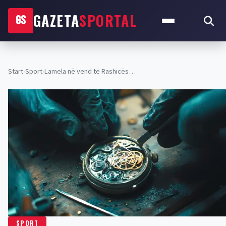
GAZETA
SPORTAL
GS
Start
›
Sport
›
Lamela në vend të Rashicës…
SPORT