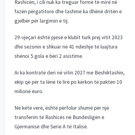
Rashicën, i cili nuk ka treguar formë të mirë në
fazën përgatitore dhe tashmë ka dhënë dritën e
gjelbër për largimin e tij.
29-vjeçari është pjesë e klubit turk prej vitit 2023
dhe sezonin e shkuar në 41 ndeshje të luajtura
shënoi 5 gola e bëri 2 asistime.
Ai ka kontratë deri në vitin 2027 me Beshiktashin,
ekip që për ta lënë të lirë po kërkon të paktën 10
milionë euro.
Në këtë verë, është përfolur shumë për një
transferim të Rashicës në Bundesligën e
Gjermanisë dhe Serie A të Italisë.