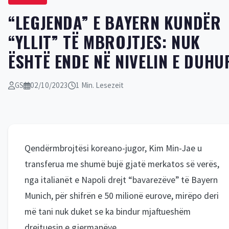
“LEGJENDA” E BAYERN KUNDËR
“YLLIT” TË MBROJTJES: NUK
ËSHTË ENDE NË NIVELIN E DUHU
GS
02/10/2023
1 Min. Lesezeit
Qendërmbrojtësi koreano-jugor, Kim Min-Jae u
transferua me shumë bujë gjatë merkatos së verës,
nga italianët e Napoli drejt “bavarezëve” të Bayern
Munich, për shifrën e 50 milionë eurove, mirëpo deri
më tani nuk duket se ka bindur mjaftueshëm
drejtuesin e gjermanëve.