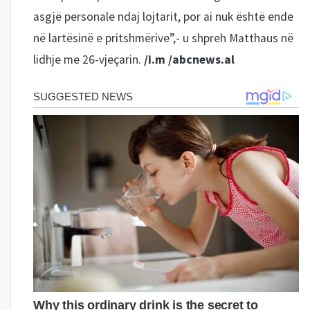
asgjë personale ndaj lojtarit, por ai nuk është ende
në lartësinë e pritshmërive”,- u shpreh Matthaus në
lidhje me 26-vjeçarin.
/i.m /abcnews.al