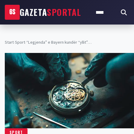
GAZETA
SPORTAL
GS
Start
›
Sport
›
“Legjenda” e Bayern kundër “yllit”…
SPORT