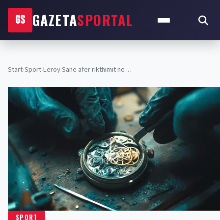
GAZETA
SPORTAL
GS
Start
›
Sport
›
Leroy Sane afër rikthimit në…
SPORT