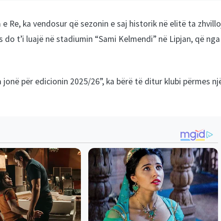
 Re, ka vendosur që sezonin e saj historik në elitë ta zhvillo
as do t’i luajë në stadiumin “Sami Kelmendi” në Lipjan, që nga
 jonë për edicionin 2025/26”, ka bërë të ditur klubi përmes nj