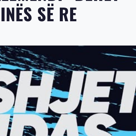
INËS SË RE