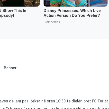
javen që lam pas, teksa në oren 16:30 të dielën pret FC Feriza
të “shtëpisë” së re, por edhe sfida e parë elitare para tifozë