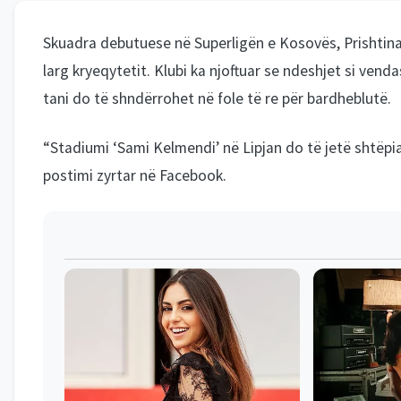
Skuadra debutuese në Superligën e Kosovës, Prishtina e
larg kryeqytetit. Klubi ka njoftuar se ndeshjet si vend
tani do të shndërrohet në fole të re për bardheblutë.
“Stadiumi ‘Sami Kelmendi’ në Lipjan do të jetë shtëpia
postimi zyrtar në Facebook.