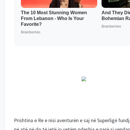
Prishtina e Re e nisi aventurën e saj në Superligë fund
në atë që do të jetë jo vetëm ndeshja e parë si vendas 