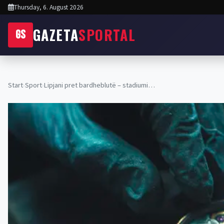
Thursday, 6. August 2026
GAZETA
SPORTAL
GS
Start
›
Sport
›
Lipjani pret bardheblutë – stadiumi…