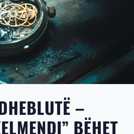
RDHEBLUTË –
KELMENDI” BËHET