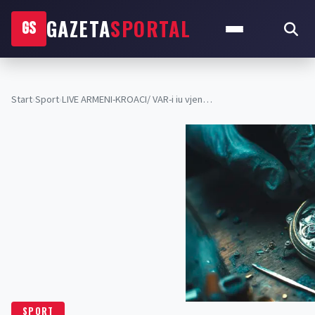
GAZETA
SPORTAL
GS
Start
›
Sport
›
LIVE ARMENI-KROACI/ VAR-i iu vjen…
SPORT