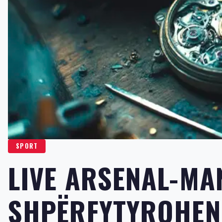
SPORT
LIVE ARSENAL-MA
SHPËRFYTYROHEN 