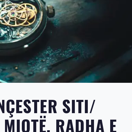
NÇESTER SITI/
MIQTË, RADHA E