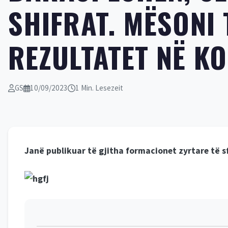
SHIFRAT. MËSONI 
REZULTATET NË K
GS
10/09/2023
1 Min. Lesezeit
Jan
ë publikuar të gjitha formacionet zyrtare të 