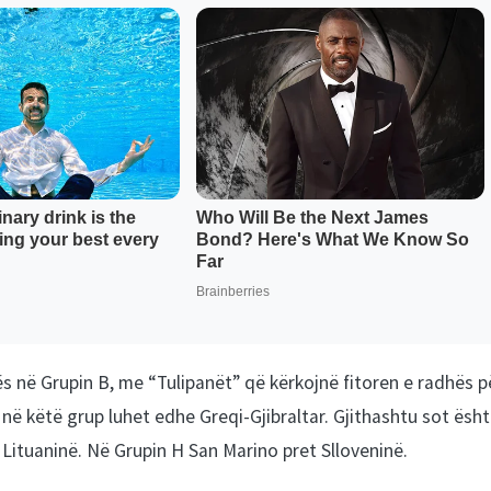
s në Grupin B, me “Tulipanët” që kërkojnë fitoren e radhës p
në këtë grup luhet edhe Greqi-Gjibraltar. Gjithashtu sot ësh
ë Lituaninë. Në Grupin H San Marino pret Slloveninë.