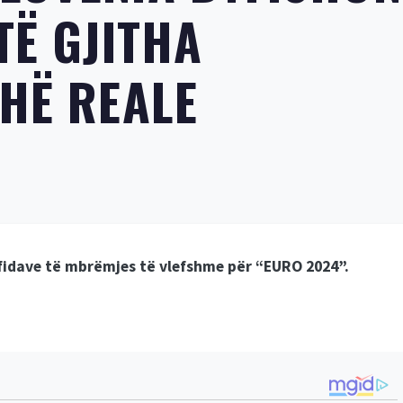
TË GJITHA
OHË REALE
sfidave të mbrëmjes të vlefshme për “EURO 2024”.