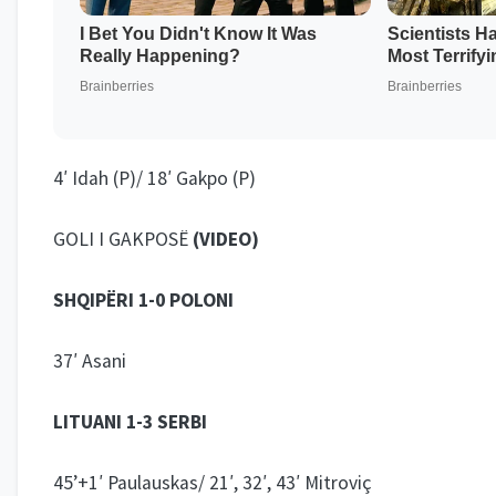
4′ Idah (P)/ 18′ Gakpo (P)
GOLI I GAKPOSË
(VIDEO)
SHQIPËRI 1-0 POLONI
37′ Asani
LITUANI 1-3 SERBI
45’+1′ Paulauskas/ 21′, 32′, 43′ Mitrovi
ç