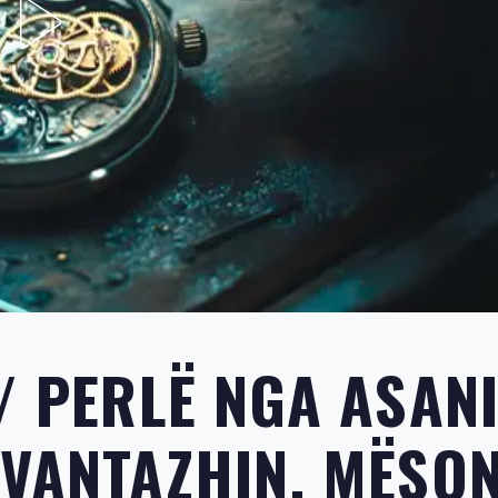
/ PERLË NGA ASANI
AVANTAZHIN. MËSON