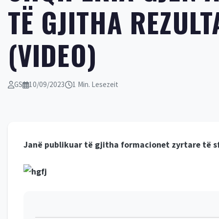
TË GJITHA REZULT
(VIDEO)
GS
10/09/2023
1 Min. Lesezeit
Jan
ë publikuar të gjitha formacionet zyrtare të 