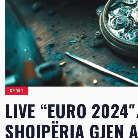
SPORT
LIVE “EURO 2024″
SHQIPËRIA GJEN 