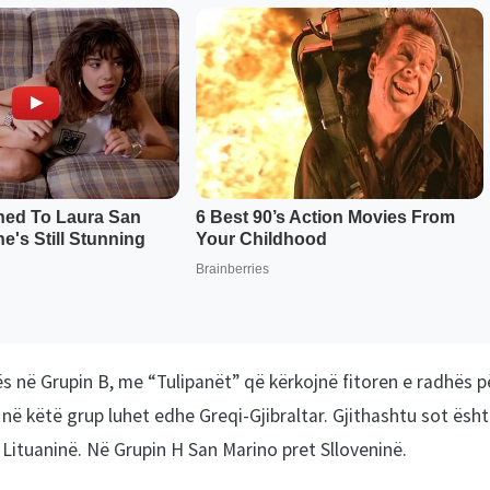
s në Grupin B, me “Tulipanët” që kërkojnë fitoren e radhës p
në këtë grup luhet edhe Greqi-Gjibraltar. Gjithashtu sot ësh
ë Lituaninë. Në Grupin H San Marino pret Slloveninë.