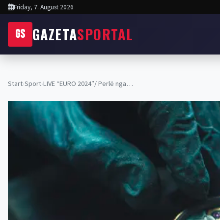
Friday, 7. August 2026
GAZETA
SPORTAL
GS
Start
›
Sport
›
LIVE “EURO 2024″/ Perlë nga…