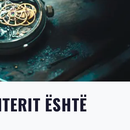
NTERIT ËSHTË