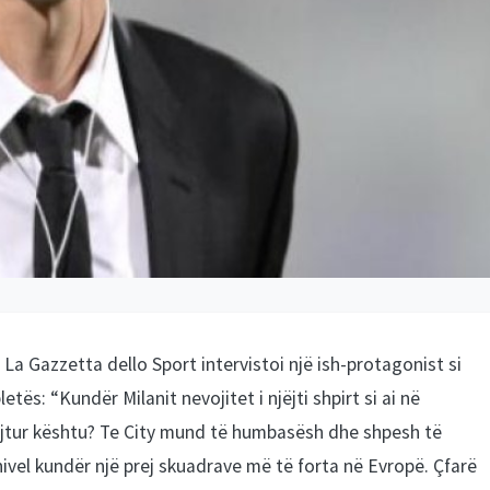
 La Gazzetta dello Sport intervistoi një ish-protagonist si
etës: “Kundër Milanit nevojitet i njëjti shpirt si ai në
ajtur kështu? Te City mund të humbasësh dhe shpesh të
n nivel kundër një prej skuadrave më të forta në Evropë. Çfarë