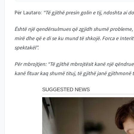
Për Lautaro:
“Të gjithë presin golin e tij, ndoshta ai d
Është një qendërsulmues që zgjidh shumë probleme, po
mirë dhe që e di se ku mund të shkojë. Forca e Interit
spektakël”.
Për mbrojtjen: “Të gjithë mbrojtësit kanë një qëndru
kanë fituar kaq shumë tituj, të gjithë janë gjithmonë 