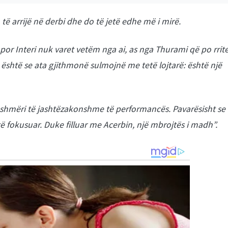
o të arrijë në derbi dhe do të jetë edhe më i mirë.
r Interi nuk varet vetëm nga ai, as nga Thurami që po rrit
 është se ata gjithmonë sulmojnë me tetë lojtarë: është një
eshmëri të jashtëzakonshme të performancës. Pavarësisht se
të fokusuar. Duke filluar me Acerbin, një mbrojtës i madh”.