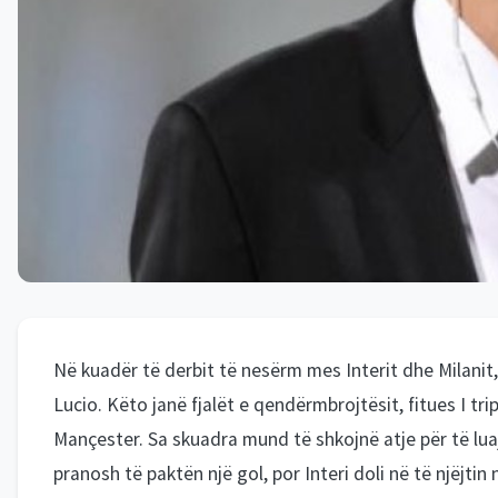
Në kuadër të derbit të nesërm mes Interit dhe Milanit,
Lucio. Këto janë fjalët e qendërmbrojtësit, fitues I tripl
Mançester. Sa skuadra mund të shkojnë atje për të lu
pranosh të paktën një gol, por Interi doli në të njëjti