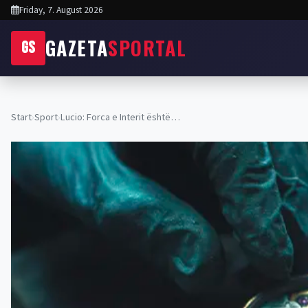
Friday, 7. August 2026
GAZETA
SPORTAL
GS
Start
›
Sport
›
Lucio: Forca e Interit është…