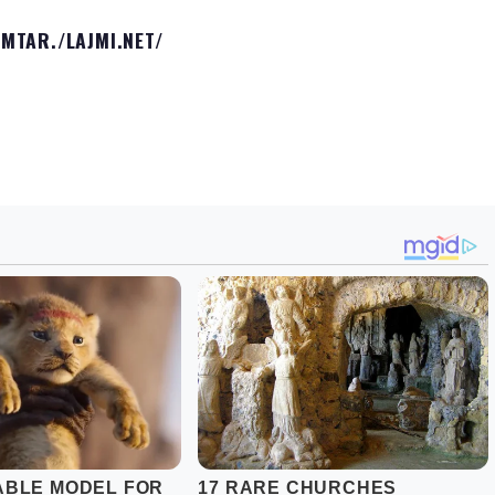
IMTAR./
LAJMI.NET
/