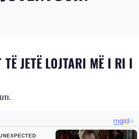
Ë JETË LOJTARI MË I RI I
JTI.