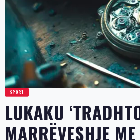
SPORT
LUKAKU ‘TRADHTO
MARRËVESHJE ME 