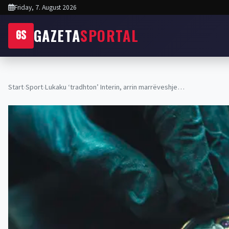
Friday, 7. August 2026
GAZETA
SPORTAL
GS
Start
›
Sport
›
Lukaku ‘tradhton’ Interin, arrin marrëveshje…