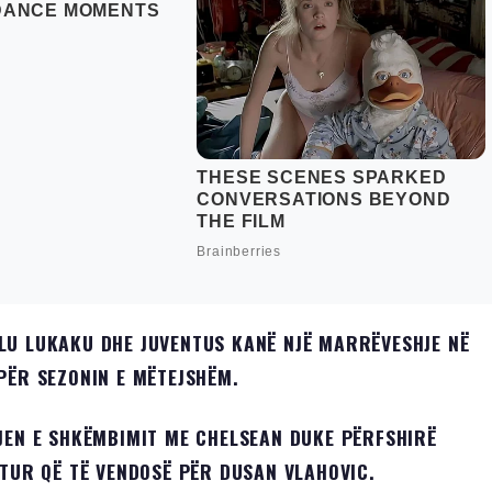
LU LUKAKU DHE JUVENTUS KANË NJË MARRËVESHJE NË
PËR SEZONIN E MËTEJSHËM.
JEN E SHKËMBIMIT ME CHELSEAN DUKE PËRFSHIRË
ITUR QË TË VENDOSË PËR DUSAN VLAHOVIC.