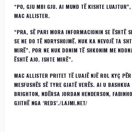
“PO, GJU MBI GJU. AI MUND TË KISHTE LUAJTUR”
MAC ALLISTER.
“PRA, SË PARI MORA INFORMACIONIN SE ËSHTË S
SE NE DO TË NDRYSHOJMË. NUK KA NEVOJË TA SHTY
MIRË”. POR NE NUK DONIM TË SHKONIM ME NDONJË
ËSHTË AJO. ISHTE MIRË”.
MAC ALLISTER PRITET TË LUAJË NJË ROL KYÇ PË
MESFUSHËS SË TYRE GJATË VERËS. AI U BASHKUA
BRIGHTON, NDËRSA JORDAN HENDERSON, FABINHO
GJITHË NGA ‘REDS’./LAJMI.NET/