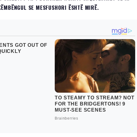
KËMBËNGUL SE MESFUSHORI ËSHTË MIRË.