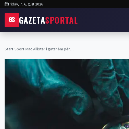
Friday, 7. August 2026
GAZETA
SPORTAL
GS
Start
›
Sport
›
Mac Allister i gatshëm për…