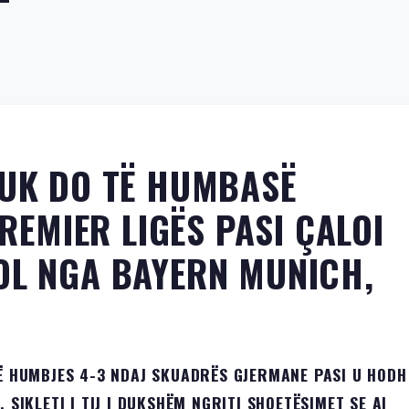
NUK DO TË HUMBASË
PREMIER LIGËS PASI ÇALOI
OL NGA BAYERN MUNICH,
TË HUMBJES 4-3 NDAJ SKUADRËS GJERMANE PASI U HODH
 SIKLETI I TIJ I DUKSHËM NGRITI SHQETËSIMET SE AI