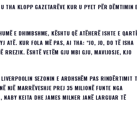
, U THA KLOPP GAZETARËVE KUR U PYET PËR DËMTIMIN 
HUMË E DHIMBSHME, KËSHTU QË ATËHERË ISHTE E QART
J ATË. KUR FOLA MË PAS, AI THA: “JO, JO, DO TË ISHA
 RREZIK. ËSHTË VETËM GJU MBI GJU, MAVIJOSJE, KJO
R LIVERPOOLIN SEZONIN E ARDHSHËM PAS RINDËRTIMIT 
 NË NJË MARRËVESHJE PREJ 35 MILIONË FUNTE NGA
, NABY KEITA DHE JAMES MILNER JANË LARGUAR TË