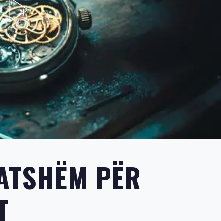
GATSHËM PËR
T