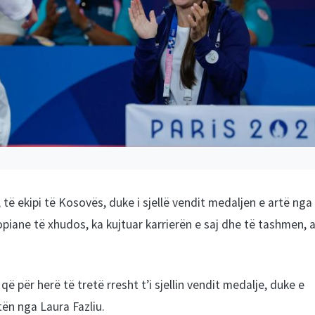
, të ekipi të Kosovës, duke i sjellë vendit medaljen e artë nga
opiane të xhudos, ka kujtuar karrierën e saj dhe të tashmen, 
ë për herë të tretë rresht t’i sjellin vendit medalje, duke e
tën nga Laura Fazliu.