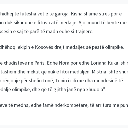
 hidhej të futesha vet e të garoja. Kisha shumë stres por e
u duk sikur unë e fitova atë medalje. Ajoi mund të bënte më
sesin e saj të parë të madh edhe si trajnere.
udhëhoqi ekipin e Kosovës drejt medaljes së pestë olimpike.
hë xhudistëve në Paris. Edhe Nora por edhe Loriana Kuka ishi
 hatashëm dhe mëkat që nuk e fitoi medaljen. Mistria ishte sh
mirënjohje për shefin tonë, Tonin i cili më dha mundësinë të
dalje olimpike, dhe që të gjitha janë nga xhudoja”.
seseve të mëdha, edhe famë ndërkombëtare, të arritura me pu