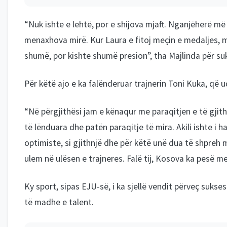
“Nuk ishte e lehtë, por e shijova mjaft. Nganjëherë më
menaxhova mirë. Kur Laura e fitoj meçin e medaljes, m
shumë, por kishte shumë presion”, tha Majlinda për suk
Për këtë ajo e ka falënderuar trajnerin Toni Kuka, që 
“Në përgjithësi jam e kënaqur me paraqitjen e të gjit
të lënduara dhe patën paraqitje të mira. Akili ishte i
optimiste, si gjithnjë dhe për këtë unë dua të shpreh 
ulem në ulësen e trajneres. Falë tij, Kosova ka pesë me
Ky sport, sipas EJU-së, i ka sjellë vendit përveç suk
të madhe e talent.