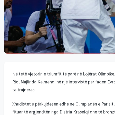
Në tetë vjetorin e triumfit të parë në Lojërat Olimpike
Rio, Majlinda Kelmendi në një intervistë për faqen Evr
të trajneres.
Xhudistet u përkujdesen edhe në Olimpiadën e Parisit, q
fituar të argjendtën nga Distria Krasniqi dhe të bronz