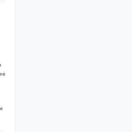
n
umë
në