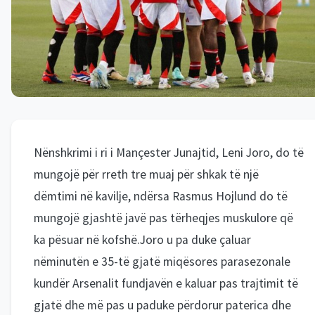
Nënshkrimi i ri i Mançester Junajtid, Leni Joro, do të
mungojë për rreth tre muaj për shkak të një
dëmtimi në kavilje, ndërsa Rasmus Hojlund do të
mungojë gjashtë javë pas tërheqjes muskulore që
ka pësuar në kofshë.Joro u pa duke çaluar
nëminutën e 35-të gjatë miqësores parasezonale
kundër Arsenalit fundjavën e kaluar pas trajtimit të
gjatë dhe më pas u paduke përdorur paterica dhe