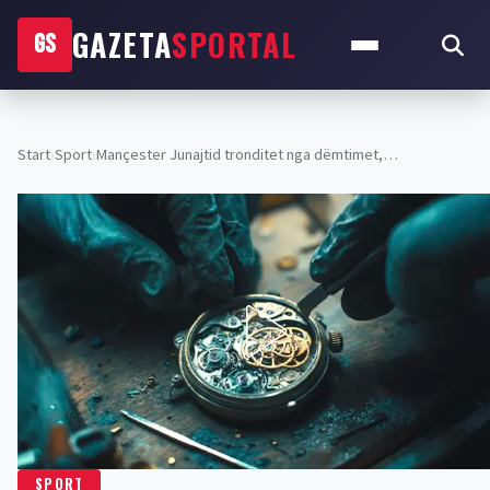
GAZETA
SPORTAL
GS
Start
›
Sport
›
Mançester Junajtid tronditet nga dëmtimet,…
SPORT