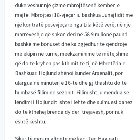
duke veshur një çizme mbrojtësenë këmbën e
majtë. Mbrojtësi 18-vjeçar iu bashkua Junajtidit me
një kontratë pesëvjeçare nga Lila këtë verë, në një
marrëveshje që shkon deri në 58.9 milionë paund
bashkë me bonuset dhe ka zgjedhur të qëndrojë
me ekipin në turne, meekzaminime të mëtejshme
që do të kryhen pas kthimit të tij në Mbretëria e
Bashkuar. Hojlund shënoi kundër Arsenalit, por
ulargua në minutën e 16-të dhe gjithashtu do të
humbasë fillimine sezonit. Fillimisht, u mendua se
lëndimi i Hojlundit ishte i lehtë dhe sulmuesi danez
do të kthehej brenda dy deri trejavësh, por nuk
është kështu.
Sikur të mos mjaftonte me kaq, Ten Hag pati