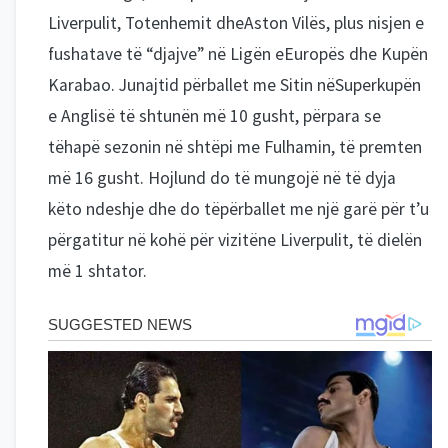
Liverpulit, Totenhemit dheAston Vilës, plus nisjen e
fushatave të “djajve” në Ligën eEuropës dhe Kupën
Karabao. Junajtid përballet me Sitin nëSuperkupën
e Anglisë të shtunën më 10 gusht, përpara se
tëhapë sezonin në shtëpi me Fulhamin, të premten
më 16 gusht. Hojlund do të mungojë në të dyja
këto ndeshje dhe do tëpërballet me një garë për t’u
përgatitur në kohë për vizitëne Liverpulit, të dielën
më 1 shtator.