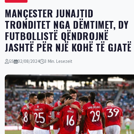
MANÇESTER JUNAJTID
TRONDITET NGA DËMTIMET, DY
FUTBOLLISTË QËNDROJNË
JASHTË PËR NJË KOHË TË GJATË
GS
02/08/2024
3 Min. Lesezeit