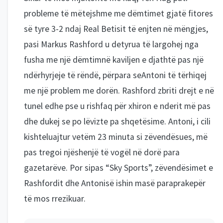
probleme të mëtejshme me dëmtimet gjatë fitores
së tyre 3-2 ndaj Real Betisit të enjten në mëngjes,
pasi Markus Rashford u detyrua të largohej nga
fusha me një dëmtimnë kaviljen e djathtë pas një
ndërhyrjeje të rëndë, përpara seAntoni të tërhiqej
me një problem me dorën. Rashford zbriti drejt e në
tunel edhe pse u rishfaq për xhiron e nderit më pas
dhe dukej se po lëvizte pa shqetësime. Antoni, i cili
kishteluajtur vetëm 23 minuta si zëvendësues, më
pas tregoi njëshenjë të vogël në dorë para
gazetarëve. Por sipas “Sky Sports”, zëvendësimet e
Rashfordit dhe Antonisë ishin masë paraprakepër
të mos rrezikuar.