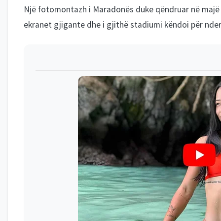
Një fotomontazh i Maradonës duke qëndruar në majë të
ekranet gjigante dhe i gjithë stadiumi këndoi për nder 