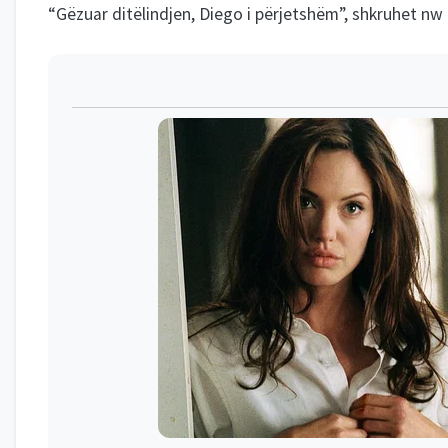
“Gëzuar ditëlindjen, Diego i përjetshëm”, shkruhet nw 