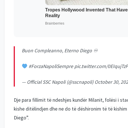
Buon Compleanno, Eterno Diego ♾
#ForzaNapoliSempre
pic.twitter.com/0EIqujTz
— Official SSC Napoli (@sscnapoli)
October 30, 20
Dje para fillimit të ndeshjes kundër Milanit, folësi i s
kishe ditëlindjen dhe ne do të dëshironim të të kishim
Diego”.