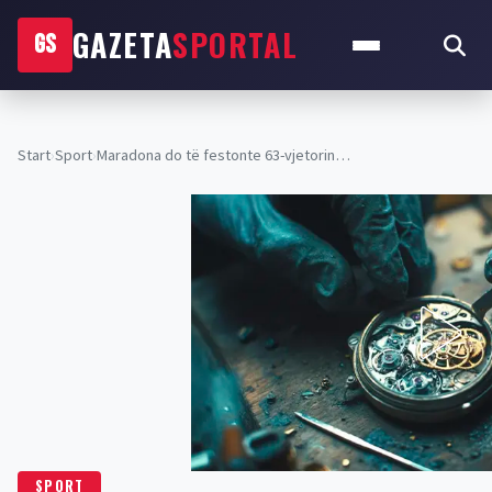
GAZETA
SPORTAL
GS
Start
›
Sport
›
Maradona do të festonte 63-vjetorin…
SPORT