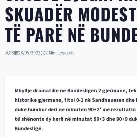
SKUADËR MODESTE
TË PARË NË BUND
GS
28/05/2023
2 Min. Lesezeit
Mbyllje dramatike në Bundesligën 2 gjermane, teks
historike gjermane, fitoi 0-1 në Sandhauesen dhe 
duke humbur deri në minutën 90+2’ me rezultatin 
të shënonte dy herë në minutat 90+3 dhe 90+9 duke
Bundesligë.