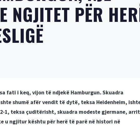
 NGJITET PËR HER
ESLIGË
a fati i keq,
vijon të ndjekë
Hamburgun
.
Skuadra
ishte shumë afër vendit të dytë, teksa Heidenheim, isht
2-1, teksa çuditërisht, skuadra modeste gjermane, arrit
 u ngjitur kështu për herë të parë në histori në