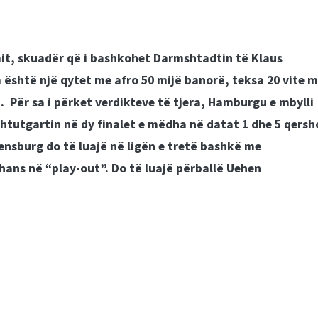
mit, skuadër që i bashkohet Darmshtadtin të Klaus
 është një qytet me afro 50 mijë banorë, teksa 20 vite 
n.
Për sa i përket verdikteve të tjera, Hamburgu e mbylli
Shtutgartin në dy finalet e mëdha në datat 1 dhe 5 qersh
nsburg do të luajë në ligën e tretë bashkë me
hans në “play-out”. Do të luajë përballë Uehen