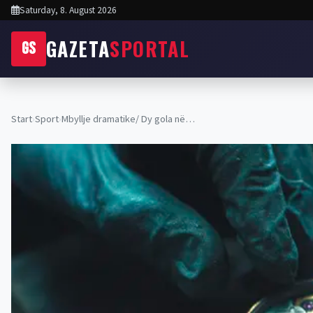
Saturday, 8. August 2026
GAZETA
SPORTAL
GS
Start
›
Sport
›
Mbyllje dramatike/ Dy gola në…