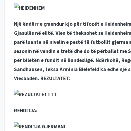
Një ëndërr e çmendur kjo për tifozët e Heidenhei
Gjasulës në elitë.
Vlen të theksohet se Heidenheim
parë luante në nivelin e pestë të futbollit gjerma
sezonin në vendin e tretë dhe do të përballet me 
për biletën e fundit në Bundesligë.
Ndërkohë, Rege
Sandhausen, teksa Arminia Bielefeld ka edhe një s
Viesbaden.
REZULTATET:
RENDITJA: