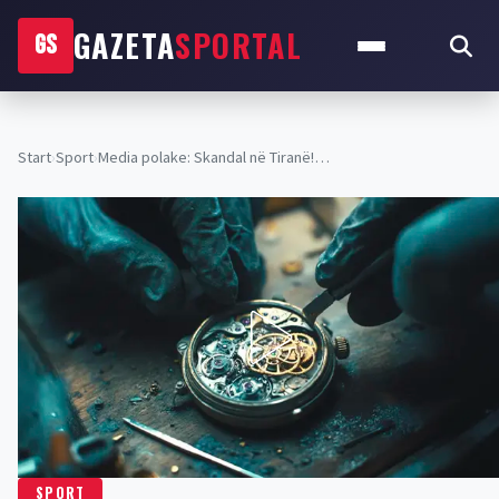
GAZETA
SPORTAL
GS
Start
›
Sport
›
Media polake: Skandal në Tiranë!…
SPORT