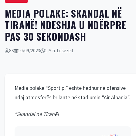
MEDIA POLAKE: SKANDAL NË
TIRANË! NDESHJA U NDËRPRE
PAS 30 SEKONDASH
GS
10/09/2023
1 Min. Lesezeit
Media polake “Sport.pl” është hedhur në ofensivë
ndaj atmosferës brilante në stadiumin “Air Albania”.
“Skandal në Tiranë!